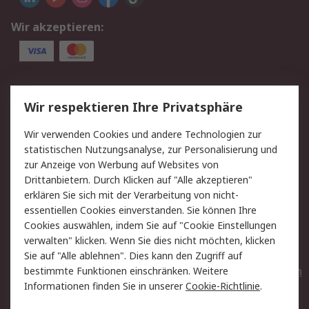
Wir akzeptieren:
Service
Wir respektieren Ihre Privatsphäre
Value Added Services
Lieferlösungen
Wir verwenden Cookies und andere Technologien zur
Rücksendungen
Kontakt
statistischen Nutzungsanalyse, zur Personalisierung und
Hilfe
Privatkunden
zur Anzeige von Werbung auf Websites von
Drittanbietern. Durch Klicken auf "Alle akzeptieren"
Rechtliches
erklären Sie sich mit der Verarbeitung von nicht-
essentiellen Cookies einverstanden. Sie können Ihre
AGB
Datenschutz
Cookies auswählen, indem Sie auf "Cookie Einstellungen
Cookie-Richtlinie
Zahlungsbedingungen
verwalten" klicken. Wenn Sie dies nicht möchten, klicken
Copyright/Impressum
Entsorgung
Sie auf "Alle ablehnen". Dies kann den Zugriff auf
Elektrogeräte/Batterien
bestimmte Funktionen einschränken. Weitere
Informationen finden Sie in unserer
Cookie-Richtlinie
.
Über RS