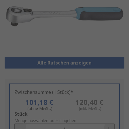
Alle Ratschen anzeigen
Zwischensumme (1 Stück)*
101,18 €
120,40 €
(ohne MwSt.)
(inkl. MwSt.)
Add
Stück
to
Menge auswählen oder eingeben
Basket