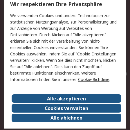
Wir respektieren Ihre Privatsphäre
Value Added Services
Lieferlösungen
Wir verwenden Cookies und andere Technologien zur
Rücksendungen
Kontakt
statistischen Nutzungsanalyse, zur Personalisierung und
Hilfe
Privatkunden
zur Anzeige von Werbung auf Websites von
Drittanbietern. Durch Klicken auf "Alle akzeptieren"
Rechtliches
erklären Sie sich mit der Verarbeitung von nicht-
essentiellen Cookies einverstanden. Sie können Ihre
AGB
Datenschutz
Cookies auswählen, indem Sie auf "Cookie Einstellungen
Cookie-Richtlinie
Zahlungsbedingungen
verwalten" klicken. Wenn Sie dies nicht möchten, klicken
Copyright/Impressum
Entsorgung
Sie auf "Alle ablehnen". Dies kann den Zugriff auf
Elektrogeräte/Batterien
bestimmte Funktionen einschränken. Weitere
Informationen finden Sie in unserer
Cookie-Richtlinie
.
Über RS
Alle akzeptieren
Unternehmen
RS weltweit
Karriere bei RS
Nachhaltigkeit
Cookies verwalten
Qualität/Umwelt/Zertifikate
Presse-Center
Alle ablehnen
Event-Center