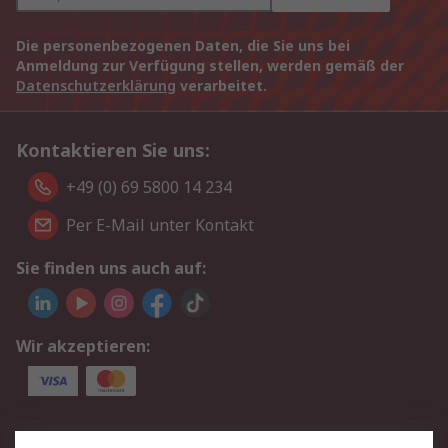
Die personenbezogenen Daten, die Sie uns bei
Anmeldung zur Verfügung stellen, werden gemäß der
Datenschutzerklärung
verarbeitet.
Kontaktieren Sie uns:
+49 (0) 69 5800 14 234
Per E-Mail unter Kontakt
Sie finden uns auch auf:
Wir akzeptieren:
Service