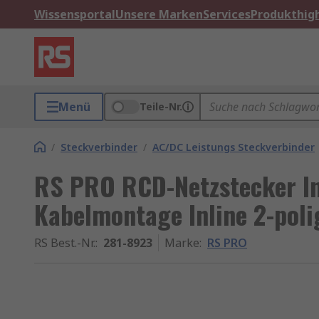
Wissensportal
Unsere Marken
Services
Produkthigh
Menü
Teile-Nr.
/
Steckverbinder
/
AC/DC Leistungs Steckverbinder
RS PRO RCD-Netzstecker I
Kabelmontage Inline 2-poli
RS Best.-Nr.
:
281-8923
Marke
:
RS PRO