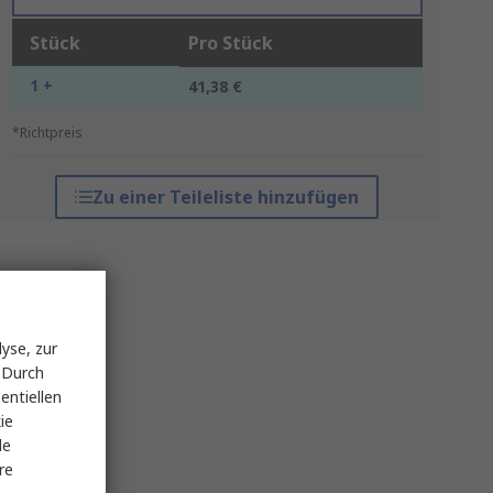
Stück
Pro Stück
1 +
41,38 €
*Richtpreis
Zu einer Teileliste hinzufügen
yse, zur
 Durch
entiellen
ie
le
re