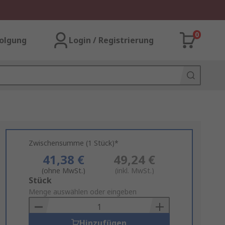
0
olgung
Login / Registrierung
Zwischensumme (1 Stück)*
41,38 €
49,24 €
(ohne MwSt.)
(inkl. MwSt.)
Add
Stück
to
Menge auswählen oder eingeben
Basket
Hinzufügen