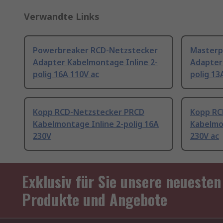
Verwandte Links
Powerbreaker RCD-Netzstecker
Masterp
Adapter Kabelmontage Inline 2-
Adapter
polig 16A 110V ac
polig 13
Kopp RCD-Netzstecker PRCD
Kopp RC
Kabelmontage Inline 2-polig 16A
Kabelmon
230V
230V ac
Exklusiv für Sie unsere neuesten
Produkte und Angebote