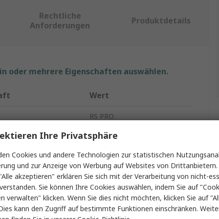
Rechtliche
Produktdetails
Anforderungen
ein oder mehrere Eigenschaften auswählen.
aft
Wert
RS PRO
ektieren Ihre Privatsphäre
Inline-RCD-Adapter
en Cookies und andere Technologien zur statistischen Nutzungsanal
p
RCD-Netzstecker
erung und zur Anzeige von Werbung auf Websites von Drittanbietern.
"Alle akzeptieren" erklären Sie sich mit der Verarbeitung von nicht-ess
ge Inline
Ja
verstanden. Sie können Ihre Cookies auswählen, indem Sie auf "Cook
e
16A
en verwalten" klicken. Wenn Sie dies nicht möchten, klicken Sie auf "Al
Dies kann den Zugriff auf bestimmte Funktionen einschränken. Weite
lusive
Nein