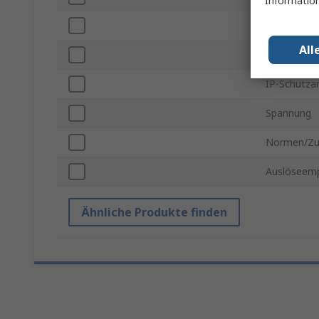
Information
Auslösezeit
All
Kontakt-F
IP-Schutza
Spannung
Normen/Zu
Auslöseempf
Ähnliche Produkte finden