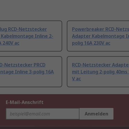
lug RCD-Netzstecker
Powerbreaker RCD-Netzs
 Kabelmontage Inline 2-
Adapter Kabelmontage In
A 240V ac
polig 16A 230V ac
D-Netzstecker PRCD
RCD-Netzstecker Adapter
tage Inline 3-polig 16A
mit Leitung 2-polig 40ms
V ac
E-Mail-Anschrift
Anmelden