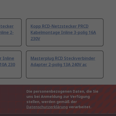
tecker
Kopp RCD-Netzstecker PRCD
line 2-
Kabelmontage Inline 3-polig 16A
230V
 Inline
Masterplug RCD Steckverbinder
 10A 230
Adapter 2-polig 13A 240V ac
Die personenbezogenen Daten, die Sie
uns bei Anmeldung zur Verfügung
stellen, werden gemäß der
Datenschutzerklärung
verarbeitet.