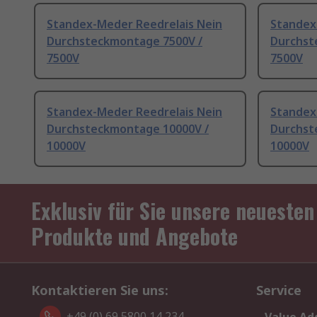
Standex-Meder Reedrelais Nein
Standex
Durchsteckmontage 7500V /
Durchst
7500V
7500V
Standex-Meder Reedrelais Nein
Standex
Durchsteckmontage 10000V /
Durchst
10000V
10000V
Exklusiv für Sie unsere neuesten
Produkte und Angebote
Kontaktieren Sie uns:
Service
+49 (0) 69 5800 14 234