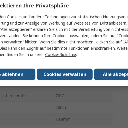
3A
ektieren Ihre Privatsphäre
g AC
7500V
en Cookies und andere Technologien zur statistischen Nutzungsanal
erung und zur Anzeige von Werbung auf Websites von Drittanbietern.
g DC
7500V
"Alle akzeptieren" erklären Sie sich mit der Verarbeitung von nicht-ess
verstanden. Sie können Ihre Cookies auswählen, indem Sie auf "Cook
nd
600Ω
en verwalten" klicken. Wenn Sie dies nicht möchten, klicken Sie auf "Al
Dies kann den Zugriff auf bestimmte Funktionen einschränken. Weite
Stiftpin
en finden Sie in unserer
Cookie-Richtlinie
.
3ms
50W
e ablehnen
Cookies verwalten
Alle akzep
atur min.
-20°C
iebstemperatur
70°C
68mm
19.8mm