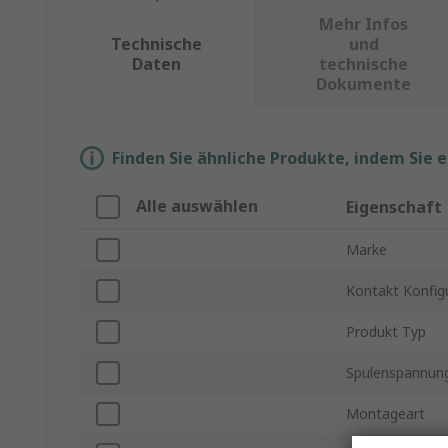
Mehr Infos
Technische
und
Daten
technische
Dokumente
Finden Sie ähnliche Produkte, indem Sie 
Alle auswählen
Eigenschaft
Marke
Kontakt Konfig
Produkt Typ
Spulenspannun
Montageart