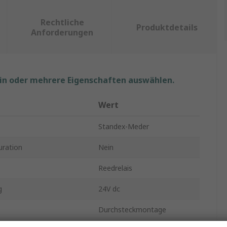
Rechtliche
Produktdetails
Anforderungen
ein oder mehrere Eigenschaften auswählen.
Wert
Standex-Meder
uration
Nein
Reedrelais
g
24V dc
Durchsteckmontage