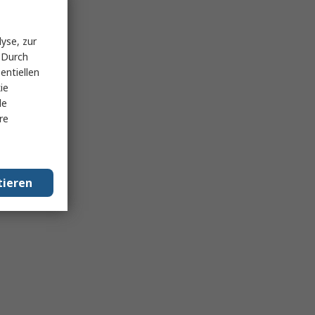
yse, zur
 Durch
entiellen
ie
le
re
tieren