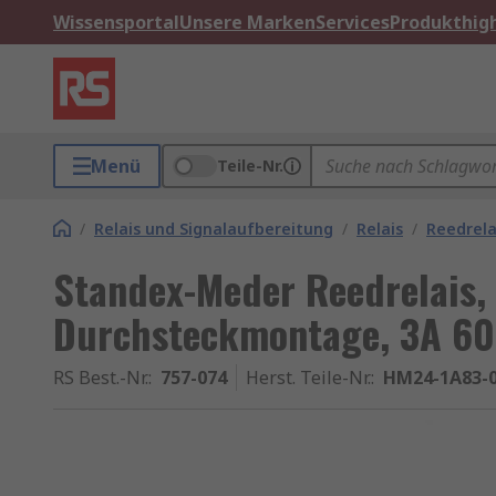
Wissensportal
Unsere Marken
Services
Produkthigh
Menü
Teile-Nr.
/
Relais und Signalaufbereitung
/
Relais
/
Reedrela
Standex-Meder Reedrelais, 
Durchsteckmontage, 3A 60
RS Best.-Nr.
:
757-074
Herst. Teile-Nr.
:
HM24-1A83-