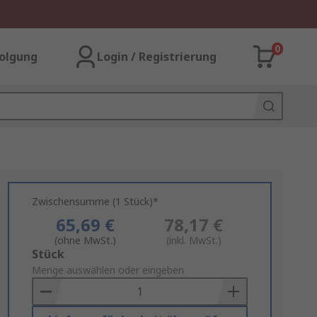
0
olgung
Login / Registrierung
Zwischensumme (1 Stück)*
65,69 €
78,17 €
(ohne MwSt.)
(inkl. MwSt.)
Add
Stück
to
Menge auswählen oder eingeben
Basket