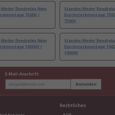
-Meder Reedrelais Nein
Standex-Meder Reedrelai
eckmontage 7500V /
Durchsteckmontage 7500
7500V
-Meder Reedrelais Nein
Standex-Meder Reedrelai
eckmontage 10000V /
Durchsteckmontage 1000
10000V
E-Mail-Anschrift
Anmelden
Rechtliches