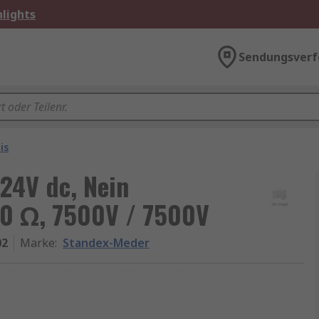
lights
Sendungsverf
is
24V dc, Nein
0 Ω, 7500V / 7500V
02
Marke
:
Standex-Meder