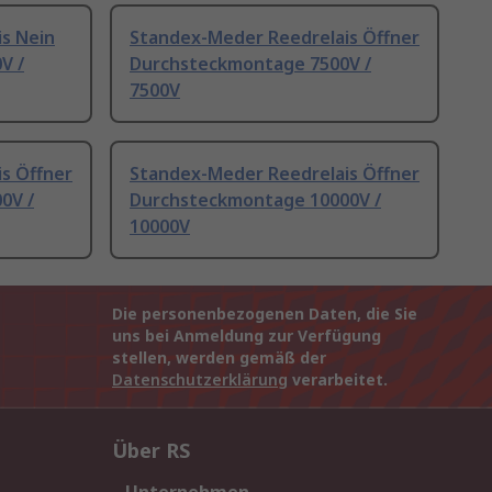
s Nein
Standex-Meder Reedrelais Öffner
V /
Durchsteckmontage 7500V /
7500V
s Öffner
Standex-Meder Reedrelais Öffner
0V /
Durchsteckmontage 10000V /
10000V
Die personenbezogenen Daten, die Sie
uns bei Anmeldung zur Verfügung
stellen, werden gemäß der
Datenschutzerklärung
verarbeitet.
Über RS