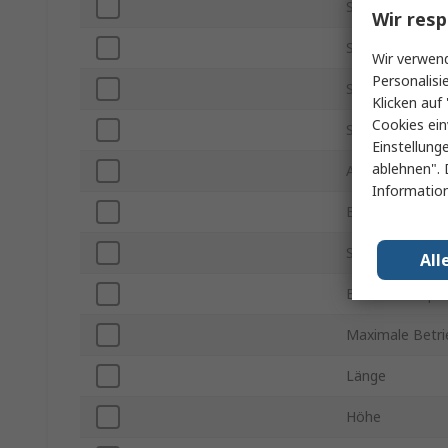
Schaltstrom
Wir resp
Schaltspannun
Wir verwend
Personalisi
Schaltspannun
Klicken auf 
Cookies ein
Spulenwidersta
Einstellung
ablehnen". 
Anschlusstyp
Information
Betriebszeit
Schaltleistung
All
Betriebstemper
Maximale Betr
Länge
Höhe