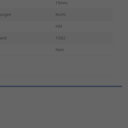
19mm
ungen
RoHS
HM
tand
150Ω
Nein