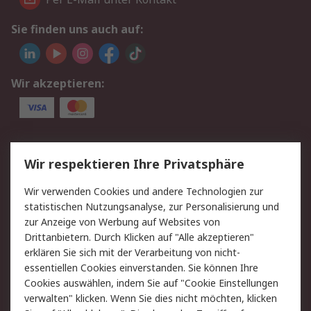
Sie finden uns auch auf:
Wir akzeptieren:
Service
Wir respektieren Ihre Privatsphäre
Value Added Services
Lieferlösungen
Wir verwenden Cookies und andere Technologien zur
Rücksendungen
Kontakt
statistischen Nutzungsanalyse, zur Personalisierung und
Hilfe
Privatkunden
zur Anzeige von Werbung auf Websites von
Drittanbietern. Durch Klicken auf "Alle akzeptieren"
Rechtliches
erklären Sie sich mit der Verarbeitung von nicht-
essentiellen Cookies einverstanden. Sie können Ihre
AGB
Datenschutz
Cookies auswählen, indem Sie auf "Cookie Einstellungen
Cookie-Richtlinie
Zahlungsbedingungen
verwalten" klicken. Wenn Sie dies nicht möchten, klicken