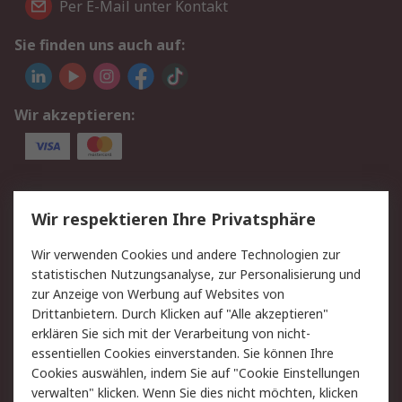
Per E-Mail unter Kontakt
Sie finden uns auch auf:
Wir akzeptieren:
Service
Wir respektieren Ihre Privatsphäre
Value Added Services
Lieferlösungen
Wir verwenden Cookies und andere Technologien zur
Rücksendungen
Kontakt
statistischen Nutzungsanalyse, zur Personalisierung und
Hilfe
Privatkunden
zur Anzeige von Werbung auf Websites von
Drittanbietern. Durch Klicken auf "Alle akzeptieren"
Rechtliches
erklären Sie sich mit der Verarbeitung von nicht-
essentiellen Cookies einverstanden. Sie können Ihre
AGB
Datenschutz
Cookies auswählen, indem Sie auf "Cookie Einstellungen
Cookie-Richtlinie
Zahlungsbedingungen
verwalten" klicken. Wenn Sie dies nicht möchten, klicken