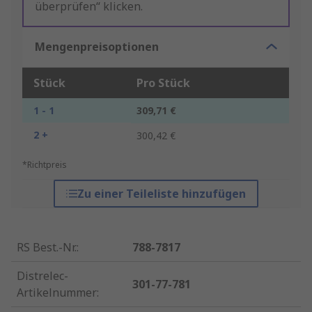
überprüfen“ klicken.
Mengenpreisoptionen
Stück
Pro Stück
1 - 1
309,71 €
2 +
300,42 €
*Richtpreis
Zu einer Teileliste hinzufügen
RS Best.-Nr.
:
788-7817
Distrelec-
301-77-781
Artikelnummer
: