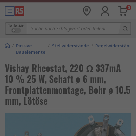
0
Teile-Nr.
/
Passive
/
Stellwiderstände
/
Regelwiderstände
Bauelemente
Vishay Rheostat, 220 Ω 337mA
10 % 25 W, Schaft ø 6 mm,
Frontplattenmontage, Bohr ø 10.5
mm, Lötöse