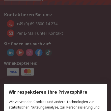
Kontaktieren Sie uns:
+49 (0) 69 5800 14 234
Per E-Mail unter Kontakt
Sie finden uns auch auf:
Wir akzeptieren:
Service
Wir respektieren Ihre Privatsphäre
Value Added Services
Lieferlösungen
Wir verwenden Cookies und andere Technologien zur
Rücksendungen
Kontakt
statistischen Nutzungsanalyse, zur Personalisierung und
Hilfe
Privatkunden