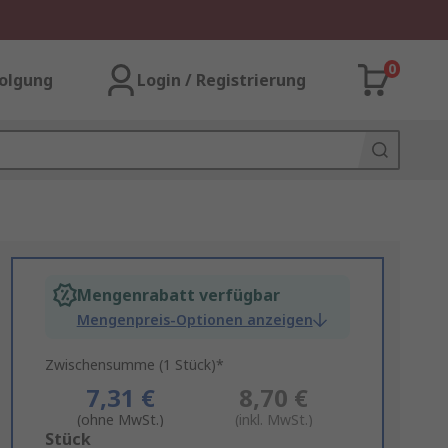
0
olgung
Login / Registrierung
Mengenrabatt verfügbar
Mengenpreis-Optionen anzeigen
Zwischensumme (1 Stück)*
7,31 €
8,70 €
(ohne MwSt.)
(inkl. MwSt.)
Add
Stück