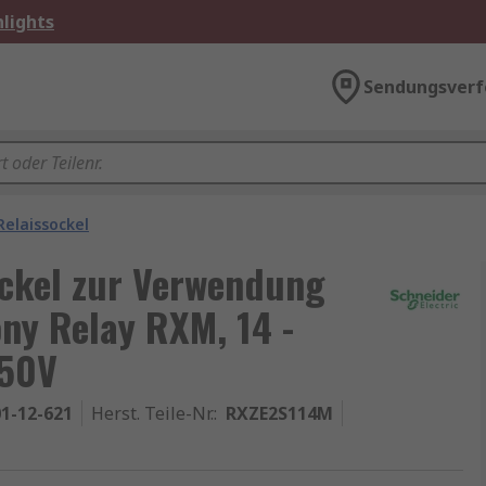
lights
Sendungsverf
Relaissockel
ockel zur Verwendung
ny Relay RXM, 14 -
250V
1-12-621
Herst. Teile-Nr.
:
RXZE2S114M