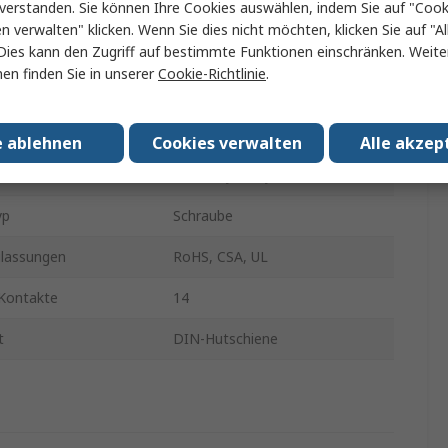
verstanden. Sie können Ihre Cookies auswählen, indem Sie auf "Cook
p
Relaissockel
en verwalten" klicken. Wenn Sie dies nicht möchten, klicken Sie auf "Al
Dies kann den Zugriff auf bestimmte Funktionen einschränken. Weite
250V
en finden Sie in unserer
Cookie-Richtlinie
.
dung mit
Relais Serie RSZ
e
10A
e ablehnen
Cookies verwalten
Alle akzep
Harmony Relay RXM
yp
Schraube
lassungen
RoHS, CSA, UL
 Kontakte
14
t
DIN-Hutschiene