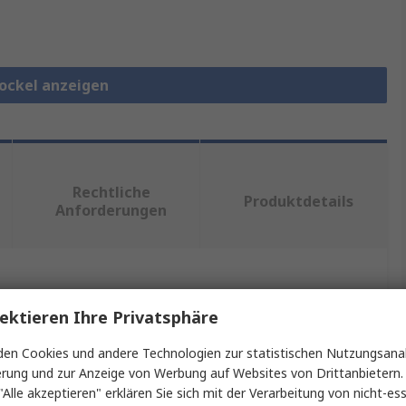
sockel anzeigen
Rechtliche
Produktdetails
Anforderungen
ein oder mehrere Eigenschaften auswählen.
ektieren Ihre Privatsphäre
aft
Wert
en Cookies und andere Technologien zur statistischen Nutzungsanal
erung und zur Anzeige von Werbung auf Websites von Drittanbietern.
Schneider Electric
"Alle akzeptieren" erklären Sie sich mit der Verarbeitung von nicht-ess