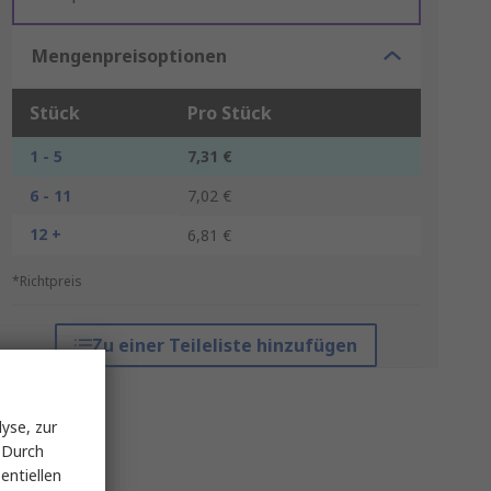
Mengenpreisoptionen
Stück
Pro Stück
1 - 5
7,31 €
6 - 11
7,02 €
12 +
6,81 €
*Richtpreis
Zu einer Teileliste hinzufügen
yse, zur
 Durch
entiellen