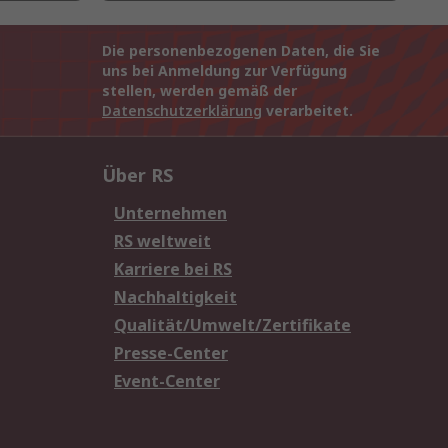
Die personenbezogenen Daten, die Sie
uns bei Anmeldung zur Verfügung
stellen, werden gemäß der
Datenschutzerklärung
verarbeitet.
Über RS
Unternehmen
RS weltweit
Karriere bei RS
Nachhaltigkeit
Qualität/Umwelt/Zertifikate
Presse-Center
Event-Center