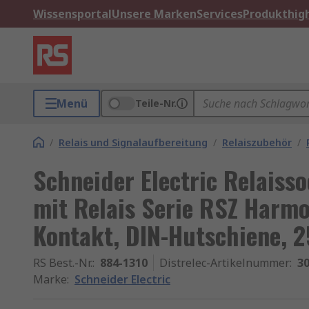
Wissensportal
Unsere Marken
Services
Produkthigh
Menü
Teile-Nr.
/
Relais und Signalaufbereitung
/
Relaiszubehör
/
Schneider Electric Relaiss
mit Relais Serie RSZ Harmo
Kontakt, DIN-Hutschiene, 
RS Best.-Nr.
:
884-1310
Distrelec-Artikelnummer
:
30
Marke
:
Schneider Electric