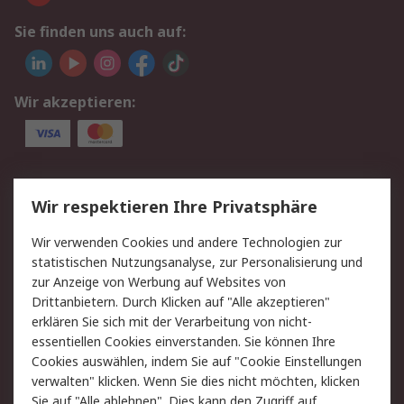
Sie finden uns auch auf:
Wir akzeptieren:
Service
Wir respektieren Ihre Privatsphäre
Value Added Services
Lieferlösungen
Wir verwenden Cookies und andere Technologien zur
Rücksendungen
Kontakt
statistischen Nutzungsanalyse, zur Personalisierung und
Hilfe
Privatkunden
zur Anzeige von Werbung auf Websites von
Drittanbietern. Durch Klicken auf "Alle akzeptieren"
Rechtliches
erklären Sie sich mit der Verarbeitung von nicht-
essentiellen Cookies einverstanden. Sie können Ihre
AGB
Datenschutz
Cookies auswählen, indem Sie auf "Cookie Einstellungen
Cookie-Richtlinie
Zahlungsbedingungen
verwalten" klicken. Wenn Sie dies nicht möchten, klicken
Copyright/Impressum
Entsorgung
Sie auf "Alle ablehnen". Dies kann den Zugriff auf