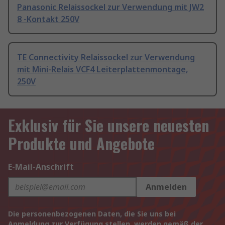
Panasonic Relaissockel zur Verwendung mit JW2
8 -Kontakt 250V
TE Connectivity Relaissockel zur Verwendung
mit Mini-Relais VCF4 Leiterplattenmontage,
250V
Exklusiv für Sie unsere neuesten
Produkte und Angebote
E-Mail-Anschrift
Anmelden
Die personenbezogenen Daten, die Sie uns bei
Anmeldung zur Verfügung stellen, werden gemäß der