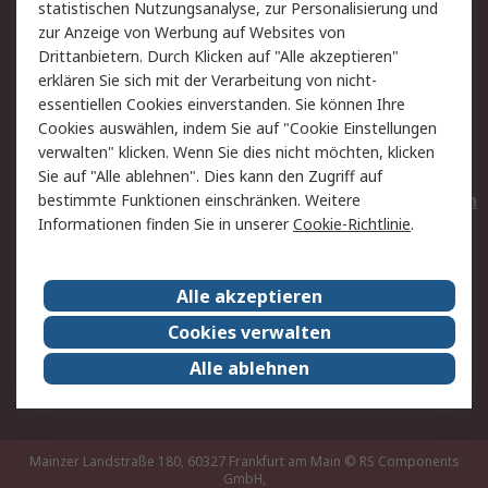
statistischen Nutzungsanalyse, zur Personalisierung und
Hilfe
Privatkunden
zur Anzeige von Werbung auf Websites von
Drittanbietern. Durch Klicken auf "Alle akzeptieren"
Rechtliches
erklären Sie sich mit der Verarbeitung von nicht-
essentiellen Cookies einverstanden. Sie können Ihre
AGB
Datenschutz
Cookies auswählen, indem Sie auf "Cookie Einstellungen
Cookie-Richtlinie
Zahlungsbedingungen
verwalten" klicken. Wenn Sie dies nicht möchten, klicken
Copyright/Impressum
Entsorgung
Sie auf "Alle ablehnen". Dies kann den Zugriff auf
Elektrogeräte/Batterien
bestimmte Funktionen einschränken. Weitere
Informationen finden Sie in unserer
Cookie-Richtlinie
.
Über RS
Alle akzeptieren
Unternehmen
RS weltweit
Karriere bei RS
Nachhaltigkeit
Cookies verwalten
Qualität/Umwelt/Zertifikate
Presse-Center
Alle ablehnen
Event-Center
Mainzer Landstraße 180, 60327 Frankfurt am Main
© RS Components
GmbH,