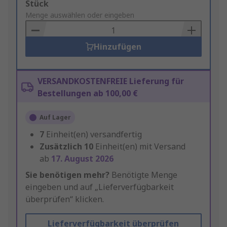
Add
Stück
to
Menge auswählen oder eingeben
Basket
Hinzufügen
VERSANDKOSTENFREIE Lieferung für
Bestellungen ab 100,00 €
Auf Lager
7
Einheit(en) versandfertig
Zusätzlich
10
Einheit(en) mit Versand
ab
17. August 2026
Sie benötigen mehr?
Benötigte Menge
eingeben und auf „Lieferverfügbarkeit
überprüfen“ klicken.
Lieferverfügbarkeit überprüfen