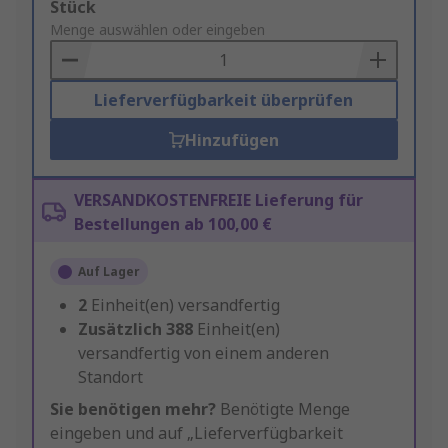
Add
Stück
to
Menge auswählen oder eingeben
Basket
Lieferverfügbarkeit überprüfen
Hinzufügen
VERSANDKOSTENFREIE Lieferung für
Bestellungen ab 100,00 €
Auf Lager
2
Einheit(en) versandfertig
Zusätzlich
388
Einheit(en)
versandfertig von einem anderen
Standort
Sie benötigen mehr?
Benötigte Menge
eingeben und auf „Lieferverfügbarkeit