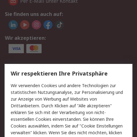
Per E-Mail unter Kontakt
Sie finden uns auch auf:
Wir akzeptieren:
Service
Wir respektieren Ihre Privatsphäre
Value Added Services
Lieferlösungen
Wir verwenden Cookies und andere Technologien zur
Rücksendungen
Kontakt
statistischen Nutzungsanalyse, zur Personalisierung und
Hilfe
Privatkunden
zur Anzeige von Werbung auf Websites von
Drittanbietern. Durch Klicken auf "Alle akzeptieren"
Rechtliches
erklären Sie sich mit der Verarbeitung von nicht-
essentiellen Cookies einverstanden. Sie können Ihre
AGB
Datenschutz
Cookies auswählen, indem Sie auf "Cookie Einstellungen
Cookie-Richtlinie
Zahlungsbedingungen
verwalten" klicken. Wenn Sie dies nicht möchten, klicken