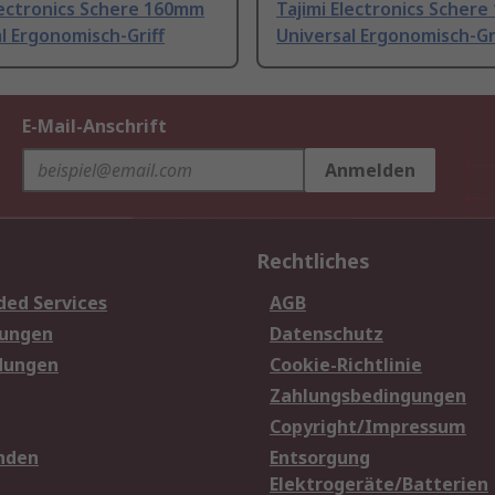
lectronics Schere 160mm
Tajimi Electronics Scher
l Ergonomisch-Griff
Universal Ergonomisch-Gr
E-Mail-Anschrift
Anmelden
Rechtliches
ded Services
AGB
sungen
Datenschutz
dungen
Cookie-Richtlinie
Zahlungsbedingungen
Copyright/Impressum
nden
Entsorgung
Elektrogeräte/Batterien