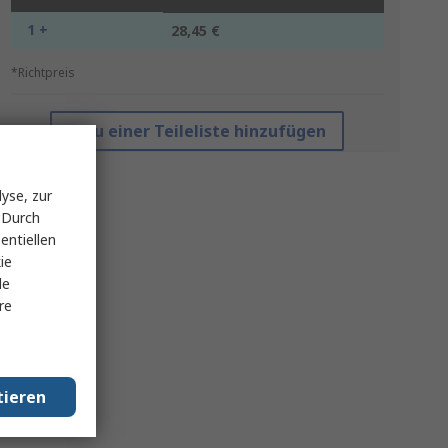
1 +
28,45 €
*Richtpreis
Zu einer Teileliste hinzufügen
yse, zur
 Durch
entiellen
ie
le
re
tieren