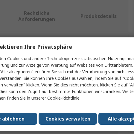
Rechtliche
Produktdetails
Anforderungen
ektieren Ihre Privatsphäre
ein oder mehrere Eigenschaften auswählen.
en Cookies und andere Technologien zur statistischen Nutzungsanal
schaft
Wert
erung und zur Anzeige von Werbung auf Websites von Drittanbietern.
"Alle akzeptieren" erklären Sie sich mit der Verarbeitung von nicht-ess
Tajima Electronics
verstanden. Sie können Ihre Cookies auswählen, indem Sie auf "Cook
en verwalten" klicken. Wenn Sie dies nicht möchten, klicken Sie auf "Al
t Typ
Schaber
Dies kann den Zugriff auf bestimmte Funktionen einschränken. Weite
en finden Sie in unserer
Cookie-Richtlinie
.
p
Schaber
nmaterial
Edelstahl
e ablehnen
Cookies verwalten
Alle akzep
aterial
Ergonomisch