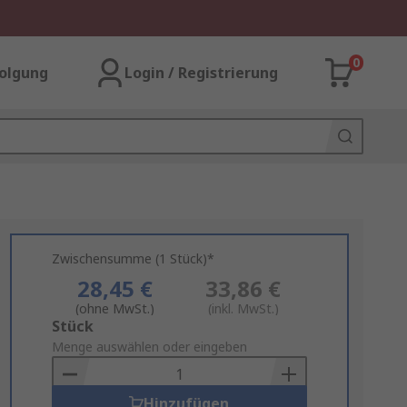
0
olgung
Login / Registrierung
Zwischensumme (1 Stück)*
28,45 €
33,86 €
(ohne MwSt.)
(inkl. MwSt.)
Add
Stück
to
Menge auswählen oder eingeben
Basket
Hinzufügen