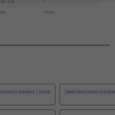
 der Teile
1
eite
75mm
lectronics Schaber 1 Stück
Tajimi Electronics Schaber