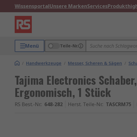
Wissensportal
Unsere Marken
Services
Produkthigh
Menü
Teile-Nr.
/
Handwerkzeuge
/
Messer, Scheren & Sägen
/
Sch
Tajima Electronics Schaber,
Ergonomisch, 1 Stück
RS Best.-Nr.
:
648-282
Herst. Teile-Nr.
:
TASCRM75