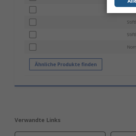
All
Län
Stif
Stift
Nor
Ähnliche Produkte finden
Verwandte Links