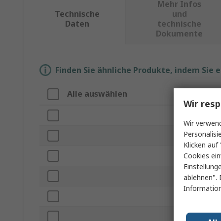
Mehr Infos
Technische
und
Daten
technische
Dokumente
Finden Sie ähnliche Produkte, indem Sie 
Alle auswählen
Eig
Wir resp
Mar
Wir verwend
Personalisi
Prod
Klicken auf 
Cookies ein
Subt
Einstellung
Grif
ablehnen". 
Information
Klin
Anza