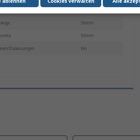
e ablehnen
Cookies verwalten
Alle akzep
ge
215mm
tlänge
50mm
breite
50mm
men/Zulassungen
No