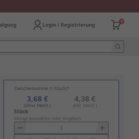
0
olgung
Login / Registrierung
Zwischensumme (1 Stück)*
3,68 €
4,38 €
(ohne MwSt.)
(inkl. MwSt.)
Add
Stück
to
Menge auswählen oder eingeben
Basket