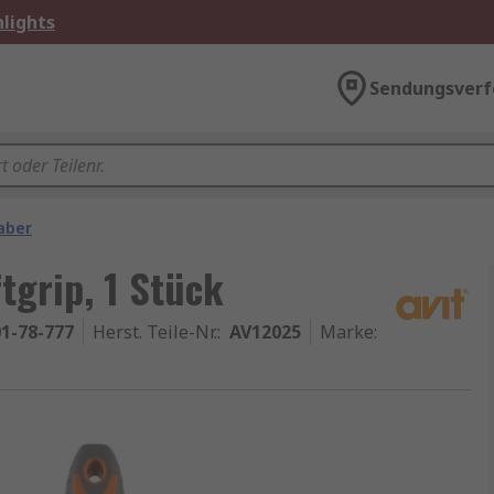
lights
Sendungsverf
aber
ftgrip, 1 Stück
1-78-777
Herst. Teile-Nr.
:
AV12025
Marke
: