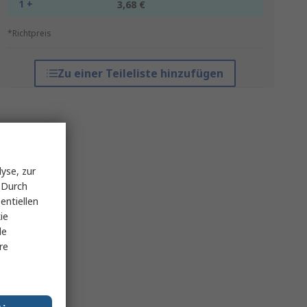
1 +
3,68 €
*Richtpreis
Zu einer Teileliste hinzufügen
yse, zur
 Durch
entiellen
ie
le
re