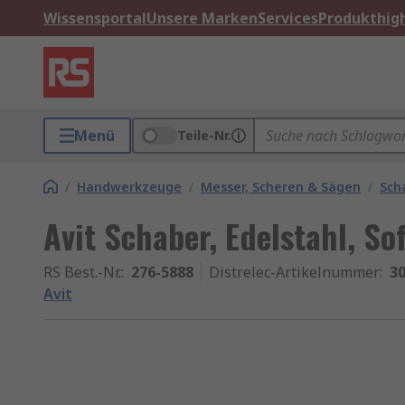
Wissensportal
Unsere Marken
Services
Produkthigh
Menü
Teile-Nr.
/
Handwerkzeuge
/
Messer, Scheren & Sägen
/
Sch
Avit Schaber, Edelstahl, So
RS Best.-Nr.
:
276-5888
Distrelec-Artikelnummer
:
30
Avit