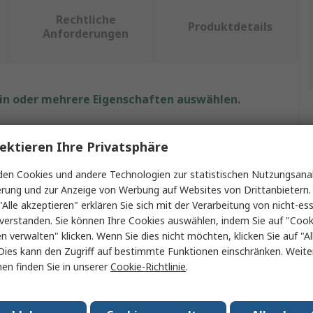
Rechtliche
Produktdetails
Anforderungen
ein oder mehrere Eigenschaften auswählen.
enschaft
Wert
ektieren Ihre Privatsphäre
ke
Avit
en Cookies und andere Technologien zur statistischen Nutzungsanal
erung und zur Anzeige von Werbung auf Websites von Drittanbietern.
ukt Typ
Schaber
"Alle akzeptieren" erklären Sie sich mit der Verarbeitung von nicht-ess
verstanden. Sie können Ihre Cookies auswählen, indem Sie auf "Cook
yp
Schaber
en verwalten" klicken. Wenn Sie dies nicht möchten, klicken Sie auf "Al
fmaterial
Softgrip
Dies kann den Zugriff auf bestimmte Funktionen einschränken. Weite
en finden Sie in unserer
Cookie-Richtlinie
.
genmaterial
Edelstahl
hl der Teile
1