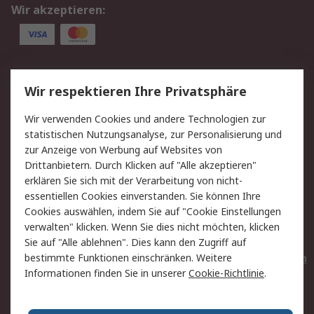
Wir akzeptieren:
Service
Wir respektieren Ihre Privatsphäre
Value Added Services
Lieferlösungen
Wir verwenden Cookies und andere Technologien zur
Rücksendungen
Kontakt
statistischen Nutzungsanalyse, zur Personalisierung und
Hilfe
Privatkunden
zur Anzeige von Werbung auf Websites von
Drittanbietern. Durch Klicken auf "Alle akzeptieren"
Rechtliches
erklären Sie sich mit der Verarbeitung von nicht-
essentiellen Cookies einverstanden. Sie können Ihre
AGB
Datenschutz
Cookies auswählen, indem Sie auf "Cookie Einstellungen
Cookie-Richtlinie
Zahlungsbedingungen
verwalten" klicken. Wenn Sie dies nicht möchten, klicken
Copyright/Impressum
Entsorgung
Sie auf "Alle ablehnen". Dies kann den Zugriff auf
Elektrogeräte/Batterien
bestimmte Funktionen einschränken. Weitere
Informationen finden Sie in unserer
Cookie-Richtlinie
.
Über RS