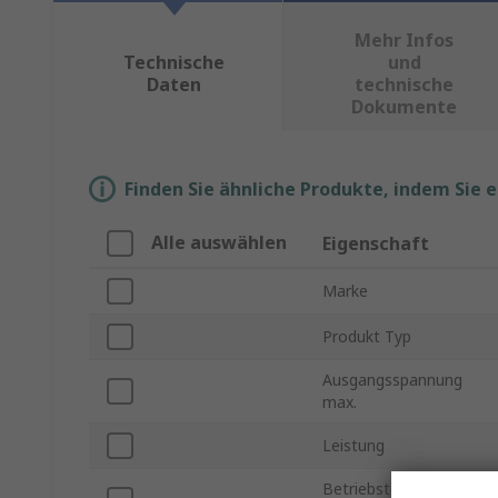
Mehr Infos
Technische
und
Daten
technische
Dokumente
Finden Sie ähnliche Produkte, indem Sie 
Alle auswählen
Eigenschaft
Marke
Produkt Typ
Ausgangsspannung
max.
Leistung
Betriebstemperatur