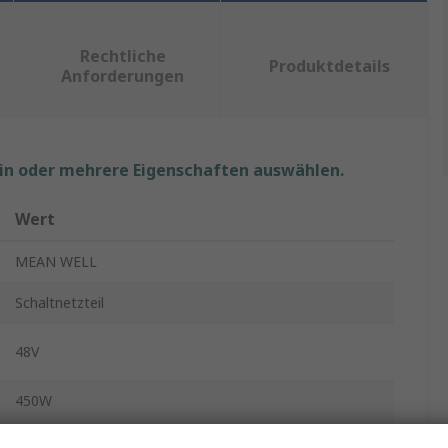
Rechtliche
Produktdetails
Anforderungen
ein oder mehrere Eigenschaften auswählen.
Wert
MEAN WELL
Schaltnetzteil
48V
450W