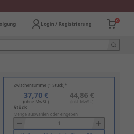
0
olgung
Login / Registrierung
Zwischensumme (1 Stück)*
37,70 €
44,86 €
(ohne MwSt.)
(inkl. MwSt.)
Add
Stück
to
Menge auswählen oder eingeben
Basket