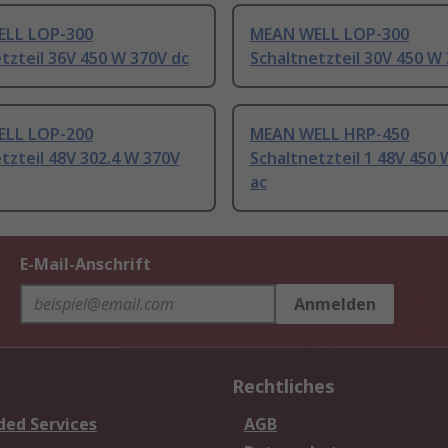
LL LOP-300
MEAN WELL LOP-300
tzteil 36V 450 W 370V dc
Schaltnetzteil 30V 450 W
LL LOP-200
MEAN WELL HRP-450
tzteil 48V 302.4 W 370V
Schaltnetzteil 1 48V 450
ac
E-Mail-Anschrift
Anmelden
Rechtliches
ded Services
AGB