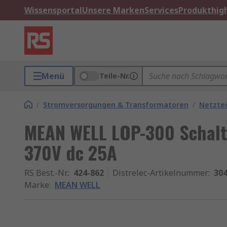
Wissensportal
Unsere Marken
Services
Produkthigh
Menü
Teile-Nr.
/
Stromversorgungen & Transformatoren
/
Netztei
MEAN WELL LOP-300 Schalt
370V dc 25A
RS Best.-Nr.
:
424-862
Distrelec-Artikelnummer
:
304
Marke
:
MEAN WELL