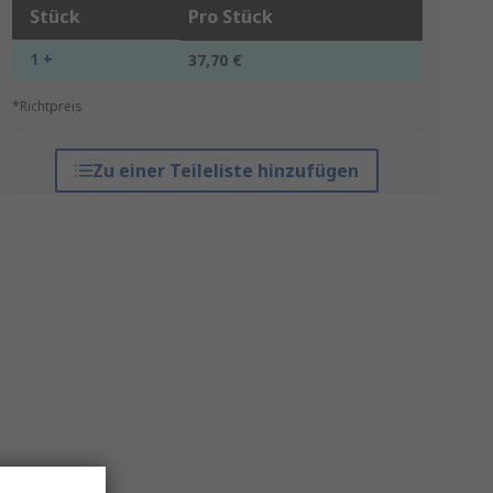
Stück
Pro Stück
1 +
37,70 €
*Richtpreis
Zu einer Teileliste hinzufügen