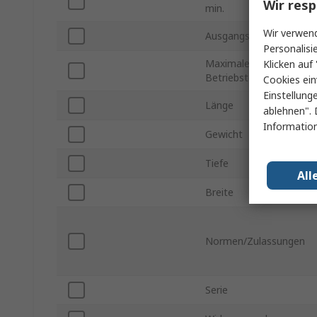
Wir resp
min.
Wir verwend
Ausgangsstrom
Personalisi
Maximale
Klicken auf 
Betriebstemperatur
Cookies ein
Einstellung
Länge
ablehnen". 
Information
Gewicht
Tiefe
All
Breite
Normen/Zulassungen
Serie