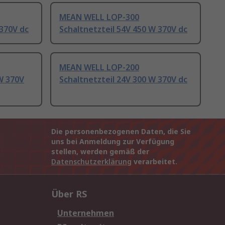
MEAN WELL LOP-300
 370V dc
Schaltnetzteil 54V 450 W 370V dc
MEAN WELL LOP-200
 W 370V
Schaltnetzteil 24V 300 W 370V dc
Die personenbezogenen Daten, die Sie
uns bei Anmeldung zur Verfügung
stellen, werden gemäß der
Datenschutzerklärung
verarbeitet.
Über RS
Unternehmen