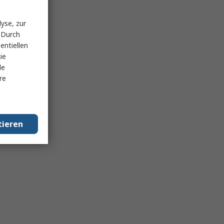
yse, zur
 Durch
entiellen
ie
le
re
tieren