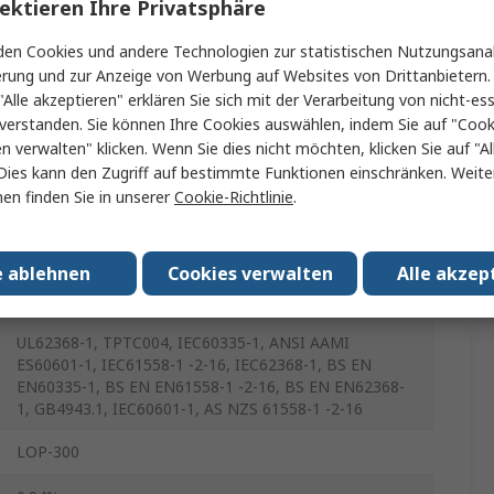
-40°C
ektieren Ihre Privatsphäre
en Cookies und andere Technologien zur statistischen Nutzungsanal
9.4A
erung und zur Anzeige von Werbung auf Websites von Drittanbietern.
"Alle akzeptieren" erklären Sie sich mit der Verarbeitung von nicht-ess
80°C
verstanden. Sie können Ihre Cookies auswählen, indem Sie auf "Cook
en verwalten" klicken. Wenn Sie dies nicht möchten, klicken Sie auf "Al
101.6mm
Dies kann den Zugriff auf bestimmte Funktionen einschränken. Weite
en finden Sie in unserer
Cookie-Richtlinie
.
210g
25.4mm
e ablehnen
Cookies verwalten
Alle akzep
50.8mm
UL62368-1, TPTC004, IEC60335-1, ANSI AAMI
ES60601-1, IEC61558-1 -2-16, IEC62368-1, BS EN
EN60335-1, BS EN EN61558-1 -2-16, BS EN EN62368-
1, GB4943.1, IEC60601-1, AS NZS 61558-1 -2-16
LOP-300