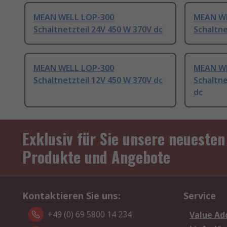
MEAN WELL LOP-300
MEAN WE
Schaltnetzteil 24V 450 W 370V dc
Schaltne
MEAN WELL LOP-300
MEAN WE
Schaltnetzteil 12V 450 W 370V dc
Schaltne
dc
Exklusiv für Sie unsere neuesten
Produkte und Angebote
Kontaktieren Sie uns:
Service
+49 (0) 69 5800 14 234
Value Ad