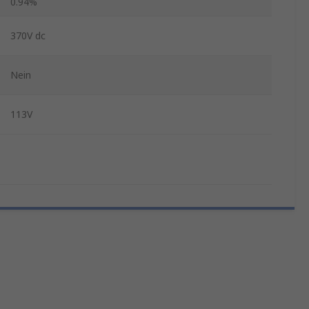
0.94%
370V dc
Nein
113V