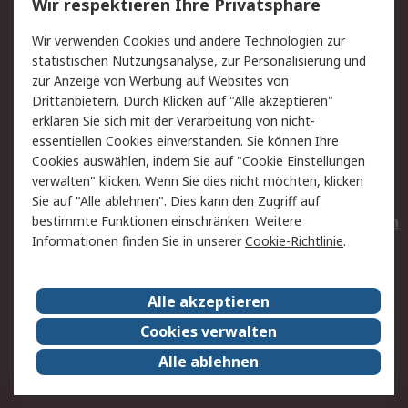
Wir respektieren Ihre Privatsphäre
Value Added Services
Lieferlösungen
Wir verwenden Cookies und andere Technologien zur
Rücksendungen
Kontakt
statistischen Nutzungsanalyse, zur Personalisierung und
Hilfe
Privatkunden
zur Anzeige von Werbung auf Websites von
Drittanbietern. Durch Klicken auf "Alle akzeptieren"
Rechtliches
erklären Sie sich mit der Verarbeitung von nicht-
essentiellen Cookies einverstanden. Sie können Ihre
AGB
Datenschutz
Cookies auswählen, indem Sie auf "Cookie Einstellungen
Cookie-Richtlinie
Zahlungsbedingungen
verwalten" klicken. Wenn Sie dies nicht möchten, klicken
Copyright/Impressum
Entsorgung
Sie auf "Alle ablehnen". Dies kann den Zugriff auf
Elektrogeräte/Batterien
bestimmte Funktionen einschränken. Weitere
Informationen finden Sie in unserer
Cookie-Richtlinie
.
Über RS
Alle akzeptieren
Unternehmen
RS weltweit
Karriere bei RS
Nachhaltigkeit
Cookies verwalten
Qualität/Umwelt/Zertifikate
Presse-Center
Alle ablehnen
Event-Center