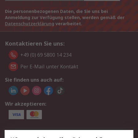
Die personenbezogenen Daten, die Sie uns bei
Anmeldung zur Verfügung stellen, werden gemäß der
Datenschutzerklärung
verarbeitet.
Kontaktieren Sie uns:
+49 (0) 69 5800 14 234
Per E-Mail unter Kontakt
Sie finden uns auch auf:
Wir akzeptieren:
Service