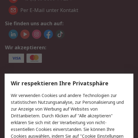
Per E-Mail unter Kontakt
Sie finden uns auch auf:
Wir akzeptieren:
Service
Wir respektieren Ihre Privatsphäre
Value Added Services
Lieferlösungen
Wir verwenden Cookies und andere Technologien zur
Rücksendungen
Kontakt
statistischen Nutzungsanalyse, zur Personalisierung und
Hilfe
Privatkunden
zur Anzeige von Werbung auf Websites von
Drittanbietern. Durch Klicken auf "Alle akzeptieren"
Rechtliches
erklären Sie sich mit der Verarbeitung von nicht-
essentiellen Cookies einverstanden. Sie können Ihre
AGB
Datenschutz
Cookies auswählen, indem Sie auf "Cookie Einstellungen