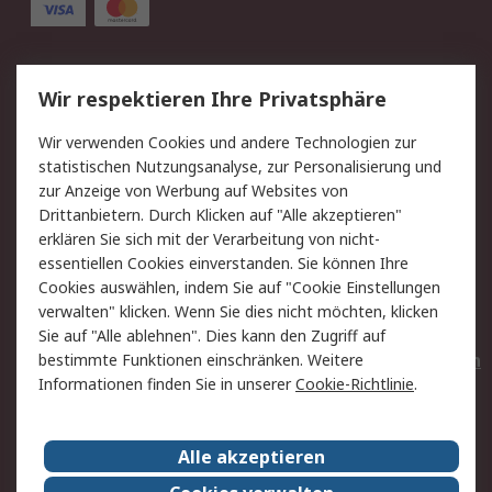
Service
Wir respektieren Ihre Privatsphäre
Value Added Services
Lieferlösungen
Wir verwenden Cookies und andere Technologien zur
Rücksendungen
Kontakt
statistischen Nutzungsanalyse, zur Personalisierung und
Hilfe
Privatkunden
zur Anzeige von Werbung auf Websites von
Drittanbietern. Durch Klicken auf "Alle akzeptieren"
Rechtliches
erklären Sie sich mit der Verarbeitung von nicht-
essentiellen Cookies einverstanden. Sie können Ihre
AGB
Datenschutz
Cookies auswählen, indem Sie auf "Cookie Einstellungen
Cookie-Richtlinie
Zahlungsbedingungen
verwalten" klicken. Wenn Sie dies nicht möchten, klicken
Copyright/Impressum
Entsorgung
Sie auf "Alle ablehnen". Dies kann den Zugriff auf
Elektrogeräte/Batterien
bestimmte Funktionen einschränken. Weitere
Informationen finden Sie in unserer
Cookie-Richtlinie
.
Über RS
Alle akzeptieren
Unternehmen
RS weltweit
Karriere bei RS
Nachhaltigkeit