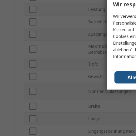
Wir resp
Leistung
Wir verwend
Betriebstemperatur min
Personalisi
Klicken auf 
Ausgangsstrom
Cookies ein
Einstellung
Maximale
ablehnen". 
Betriebstemperatur
Information
Tiefe
Gewicht
All
Normen/Zulassungen
Breite
Länge
Eingangsspannung max.