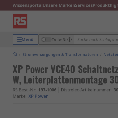
Wissensportal
Unsere Marken
Services
Produkthigh
Menü
Teile-Nr.
/
Stromversorgungen & Transformatoren
/
Netztei
XP Power VCE40 Schaltnetz
W, Leiterplattenmontage 
RS Best.-Nr.
:
197-1006
Distrelec-Artikelnummer
:
30
Marke
:
XP Power