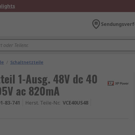
lights
Sendungsverf
le
/
Schaltnetzteile
teil 1-Ausg. 48V dc 40
305V ac 820mA
1-83-741
Herst. Teile-Nr.
:
VCE40US48