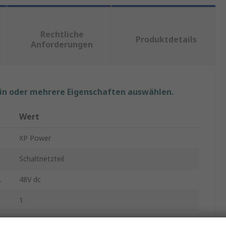
Rechtliche
Produktdetails
Anforderungen
ein oder mehrere Eigenschaften auswählen.
Wert
XP Power
Schaltnetzteil
.
48V dc
1
Leiterplattenmontage