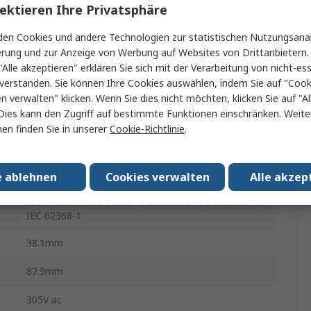
ektieren Ihre Privatsphäre
40W
en Cookies und andere Technologien zur statistischen Nutzungsanal
.
-25°C
erung und zur Anzeige von Werbung auf Websites von Drittanbietern.
"Alle akzeptieren" erklären Sie sich mit der Verarbeitung von nicht-ess
820mA
verstanden. Sie können Ihre Cookies auswählen, indem Sie auf "Cook
en verwalten" klicken. Wenn Sie dies nicht möchten, klicken Sie auf "Al
70°C
Dies kann den Zugriff auf bestimmte Funktionen einschränken. Weite
en finden Sie in unserer
Cookie-Richtlinie
.
28.5mm
190g
e ablehnen
Cookies verwalten
Alle akzep
IEC 60950-1, IEC 60335-1, EN 62368-1, UL 62368-1,
IEC 62368-1
38.1mm
87.9mm
305V ac