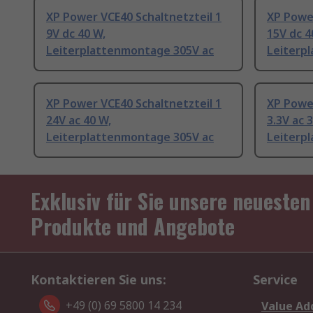
XP Power VCE40 Schaltnetzteil 1
XP Power
9V dc 40 W,
15V dc 4
Leiterplattenmontage 305V ac
Leiterp
XP Power VCE40 Schaltnetzteil 1
XP Power
24V ac 40 W,
3.3V ac 
Leiterplattenmontage 305V ac
Leiterp
Exklusiv für Sie unsere neuesten
Produkte und Angebote
Kontaktieren Sie uns:
Service
+49 (0) 69 5800 14 234
Value Ad