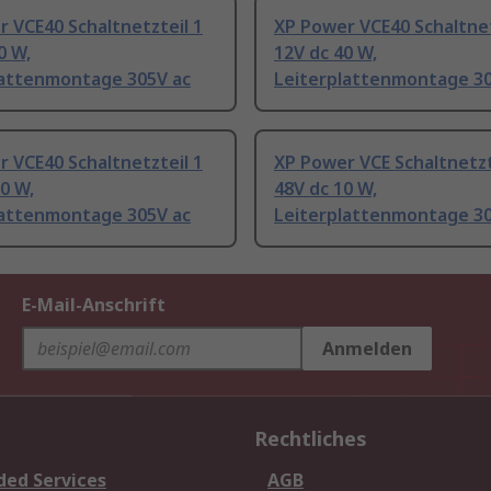
 VCE40 Schaltnetzteil 1
XP Power VCE40 Schaltnet
0 W,
12V dc 40 W,
lattenmontage 305V ac
Leiterplattenmontage 30
 VCE40 Schaltnetzteil 1
XP Power VCE Schaltnetzt
30 W,
48V dc 10 W,
lattenmontage 305V ac
Leiterplattenmontage 30
E-Mail-Anschrift
Anmelden
Rechtliches
ded Services
AGB