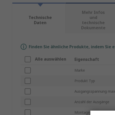
Mehr Infos
Technische
und
Daten
technische
Dokumente
Finden Sie ähnliche Produkte, indem Sie 
Alle auswählen
Eigenschaft
Marke
Produkt Typ
Ausgangsspannung max
Anzahl der Ausgänge
Montageart