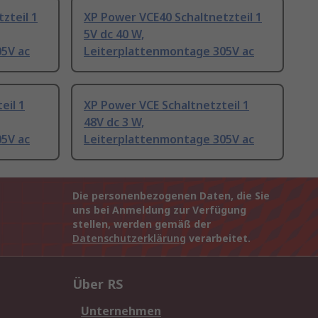
zteil 1
XP Power VCE40 Schaltnetzteil 1
5V dc 40 W,
5V ac
Leiterplattenmontage 305V ac
eil 1
XP Power VCE Schaltnetzteil 1
48V dc 3 W,
5V ac
Leiterplattenmontage 305V ac
Die personenbezogenen Daten, die Sie
uns bei Anmeldung zur Verfügung
stellen, werden gemäß der
Datenschutzerklärung
verarbeitet.
Über RS
Unternehmen