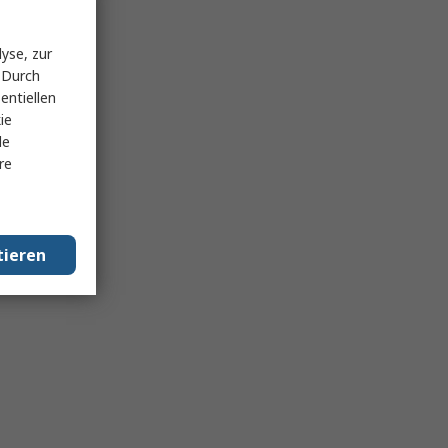
yse, zur
 Durch
entiellen
ie
le
re
tieren