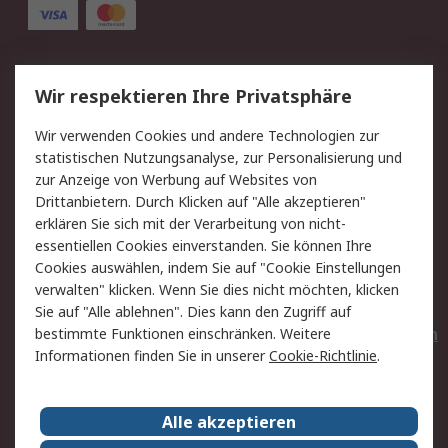
Service
Wir respektieren Ihre Privatsphäre
Value Added Services
Lieferlösungen
Wir verwenden Cookies und andere Technologien zur
Rücksendungen
Kontakt
statistischen Nutzungsanalyse, zur Personalisierung und
Hilfe
Privatkunden
zur Anzeige von Werbung auf Websites von
Drittanbietern. Durch Klicken auf "Alle akzeptieren"
Rechtliches
erklären Sie sich mit der Verarbeitung von nicht-
essentiellen Cookies einverstanden. Sie können Ihre
AGB
Datenschutz
Cookies auswählen, indem Sie auf "Cookie Einstellungen
Cookie-Richtlinie
Zahlungsbedingungen
verwalten" klicken. Wenn Sie dies nicht möchten, klicken
Copyright/Impressum
Entsorgung
Sie auf "Alle ablehnen". Dies kann den Zugriff auf
Elektrogeräte/Batterien
bestimmte Funktionen einschränken. Weitere
Informationen finden Sie in unserer
Cookie-Richtlinie
.
Über RS
Alle akzeptieren
Unternehmen
RS weltweit