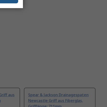
riff aus
Spear & Jackson Drainagespaten
m
Newcastle Griff aus Fiberglas,
Grifflänge: 711mm