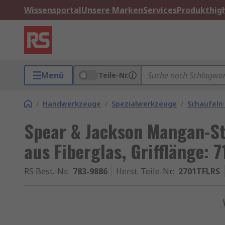
Wissensportal
Unsere Marken
Services
Produkthigh
Menü
Teile-Nr.
/
Handwerkzeuge
/
Spezialwerkzeuge
/
Schaufeln
Spear & Jackson Mangan-Sta
aus Fiberglas, Grifflänge: 
RS Best.-Nr.
:
783-9886
Herst. Teile-Nr.
:
2701TFLRS