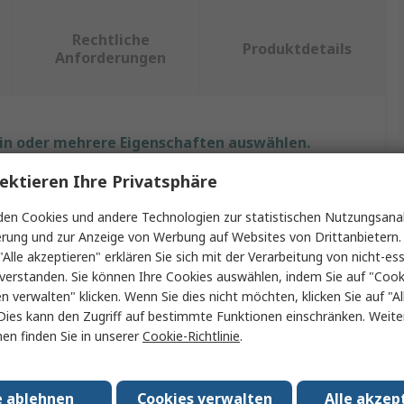
Rechtliche
Produktdetails
Anforderungen
ein oder mehrere Eigenschaften auswählen.
ektieren Ihre Privatsphäre
chaft
Wert
en Cookies und andere Technologien zur statistischen Nutzungsanal
Spear & Jackson
erung und zur Anzeige von Werbung auf Websites von Drittanbietern.
"Alle akzeptieren" erklären Sie sich mit der Verarbeitung von nicht-ess
Grabschaufel
verstanden. Sie können Ihre Cookies auswählen, indem Sie auf "Cook
en verwalten" klicken. Wenn Sie dies nicht möchten, klicken Sie auf "Al
Typ
Spaten
Dies kann den Zugriff auf bestimmte Funktionen einschränken. Weite
en finden Sie in unserer
Cookie-Richtlinie
.
aterial
Mangan-Stahl
rial
Fiberglas
e ablehnen
Cookies verwalten
Alle akzep