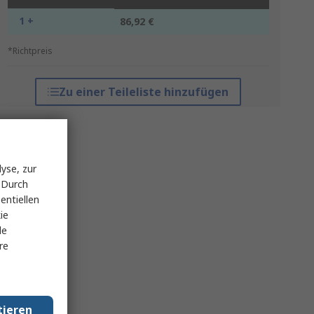
1 +
86,92 €
*Richtpreis
Zu einer Teileliste hinzufügen
yse, zur
 Durch
entiellen
ie
le
re
tieren