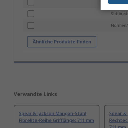
Griffläng
Stiftbreit
Normen/
Ähnliche Produkte finden
Verwandte Links
Spear & Jackson Mangan-Stahl
Spear &
Fibrelite-Reihe Grifflänge: 711 mm
Rechteck
711 mm