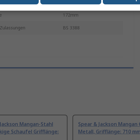
e
711mm
e
172mm
Zulassungen
BS 3388
 Jackson Mangan-Stahl
Spear & Jackson Mangan G
ige Schaufel Grifflänge:
Metall, Grifflänge: 710 m