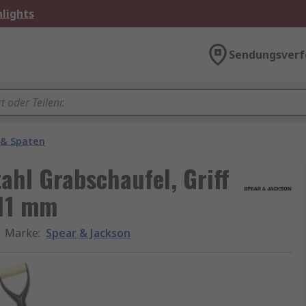
lights
Sendungsverf
 & Spaten
hl Grabschaufel, Griff
711 mm
Marke
:
Spear & Jackson