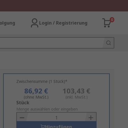
0
olgung
Login / Registrierung
Zwischensumme (1 Stück)*
86,92 €
103,43 €
(ohne MwSt.)
(inkl. MwSt.)
Add
Stück
to
Menge auswählen oder eingeben
Basket
Hinzufügen