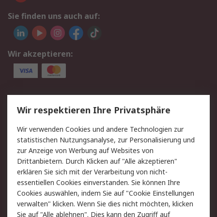
Sie finden uns auch auf:
Wir akzeptieren:
Service
Wir respektieren Ihre Privatsphäre
Value Added Services
Lieferlösungen
Wir verwenden Cookies und andere Technologien zur
Rücksendungen
Kontakt
statistischen Nutzungsanalyse, zur Personalisierung und
Hilfe
Privatkunden
zur Anzeige von Werbung auf Websites von
Drittanbietern. Durch Klicken auf "Alle akzeptieren"
Rechtliches
erklären Sie sich mit der Verarbeitung von nicht-
essentiellen Cookies einverstanden. Sie können Ihre
AGB
Datenschutz
Cookies auswählen, indem Sie auf "Cookie Einstellungen
Cookie-Richtlinie
Zahlungsbedingungen
verwalten" klicken. Wenn Sie dies nicht möchten, klicken
Copyright/Impressum
Entsorgung
Sie auf "Alle ablehnen". Dies kann den Zugriff auf