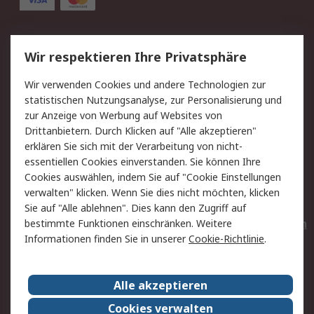
Service
Wir respektieren Ihre Privatsphäre
Value Added Services
Lieferlösungen
Wir verwenden Cookies und andere Technologien zur
Rücksendungen
Kontakt
statistischen Nutzungsanalyse, zur Personalisierung und
Hilfe
Privatkunden
zur Anzeige von Werbung auf Websites von
Drittanbietern. Durch Klicken auf "Alle akzeptieren"
Rechtliches
erklären Sie sich mit der Verarbeitung von nicht-
essentiellen Cookies einverstanden. Sie können Ihre
AGB
Datenschutz
Cookies auswählen, indem Sie auf "Cookie Einstellungen
Cookie-Richtlinie
Zahlungsbedingungen
verwalten" klicken. Wenn Sie dies nicht möchten, klicken
Copyright/Impressum
Entsorgung
Sie auf "Alle ablehnen". Dies kann den Zugriff auf
Elektrogeräte/Batterien
bestimmte Funktionen einschränken. Weitere
Informationen finden Sie in unserer
Cookie-Richtlinie
.
Über RS
Alle akzeptieren
Unternehmen
RS weltweit
Karriere bei RS
Nachhaltigkeit
Cookies verwalten