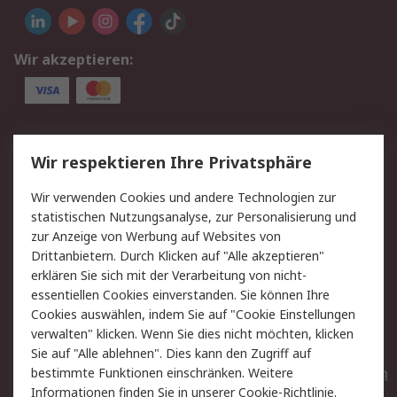
Wir akzeptieren:
Service
Wir respektieren Ihre Privatsphäre
Value Added Services
Lieferlösungen
Wir verwenden Cookies und andere Technologien zur
Rücksendungen
Kontakt
statistischen Nutzungsanalyse, zur Personalisierung und
Hilfe
Privatkunden
zur Anzeige von Werbung auf Websites von
Drittanbietern. Durch Klicken auf "Alle akzeptieren"
Rechtliches
erklären Sie sich mit der Verarbeitung von nicht-
essentiellen Cookies einverstanden. Sie können Ihre
AGB
Datenschutz
Cookies auswählen, indem Sie auf "Cookie Einstellungen
Cookie-Richtlinie
Zahlungsbedingungen
verwalten" klicken. Wenn Sie dies nicht möchten, klicken
Copyright/Impressum
Entsorgung
Sie auf "Alle ablehnen". Dies kann den Zugriff auf
Elektrogeräte/Batterien
bestimmte Funktionen einschränken. Weitere
Informationen finden Sie in unserer
Cookie-Richtlinie
.