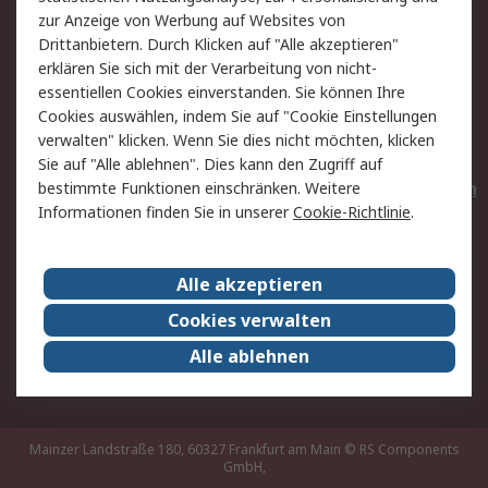
Hilfe
Privatkunden
zur Anzeige von Werbung auf Websites von
Drittanbietern. Durch Klicken auf "Alle akzeptieren"
Rechtliches
erklären Sie sich mit der Verarbeitung von nicht-
essentiellen Cookies einverstanden. Sie können Ihre
AGB
Datenschutz
Cookies auswählen, indem Sie auf "Cookie Einstellungen
Cookie-Richtlinie
Zahlungsbedingungen
verwalten" klicken. Wenn Sie dies nicht möchten, klicken
Copyright/Impressum
Entsorgung
Sie auf "Alle ablehnen". Dies kann den Zugriff auf
Elektrogeräte/Batterien
bestimmte Funktionen einschränken. Weitere
Informationen finden Sie in unserer
Cookie-Richtlinie
.
Über RS
Alle akzeptieren
Unternehmen
RS weltweit
Karriere bei RS
Nachhaltigkeit
Cookies verwalten
Qualität/Umwelt/Zertifikate
Presse-Center
Alle ablehnen
Event-Center
Mainzer Landstraße 180, 60327 Frankfurt am Main
© RS Components
GmbH,