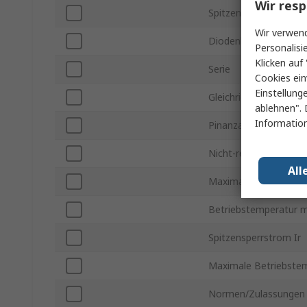
Wir resp
Spitzen-Sperrspannun
Wir verwend
Diodenkonfiguration
Personalisi
Klicken auf 
Serie
Cookies ein
Einstellung
Gleichrichter-Typ
ablehnen". 
Information
Pinanzahl
Nicht-repetitiver Spi
All
Maximale Durchlasss
Betriebstemperatur m
Spitzensperrstrom Ir
Maximale Betriebste
Normen/Zulassungen