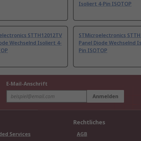
Isoliert 4-Pin ISOTOP
electronics STTH12012TV
STMicroelectronics STT
ode Wechselnd Isoliert 4-
Panel Diode Wechselnd Is
TOP
Pin ISOTOP
E-Mail-Anschrift
Anmelden
Rechtliches
ded Services
AGB