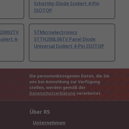
Schottky-Diode Isoliert 4-Pin
ISOTOP
H20002TV
STMicroelectronics
oliert 4-
STTH200L06TV Panel Diode
Universal Isoliert 4-Pin ISOTOP
Die personenbezogenen Daten, die Sie
uns bei Anmeldung zur Verfügung
stellen, werden gemäß der
Datenschutzerklärung
verarbeitet.
Über RS
Unternehmen