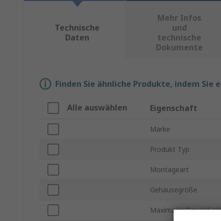
Mehr Infos
Technische
und
Daten
technische
Dokumente
Finden Sie ähnliche Produkte, indem Sie 
Alle auswählen
Eigenschaft
Marke
Produkt Typ
Montageart
Gehäusegröße
Maximaler Dauerdurch