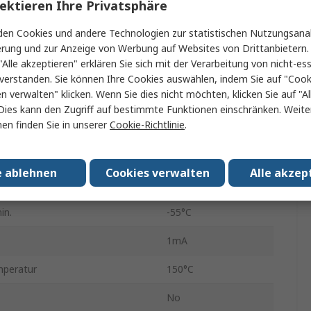
ektieren Ihre Privatsphäre
g periodisch Vrrm
45V
en Cookies und andere Technologien zur statistischen Nutzungsanal
Isoliert
erung und zur Anzeige von Werbung auf Websites von Drittanbietern.
"Alle akzeptieren" erklären Sie sich mit der Verarbeitung von nicht-ess
STPS12045TV
verstanden. Sie können Ihre Cookies auswählen, indem Sie auf "Cook
en verwalten" klicken. Wenn Sie dies nicht möchten, klicken Sie auf "Al
Schottky-Diode
Dies kann den Zugriff auf bestimmte Funktionen einschränken. Weite
en finden Sie in unserer
Cookie-Richtlinie
.
4
tzendurchlassstoßstrom Ifsm
900A
e ablehnen
Cookies verwalten
Alle akzep
pannung Vf
670mV
in.
-55°C
1mA
mperatur
150°C
No