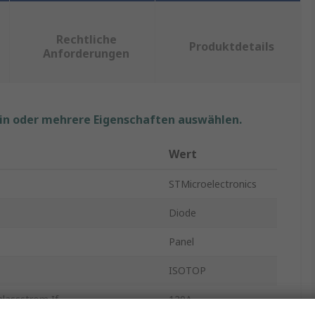
Rechtliche
Produktdetails
Anforderungen
ein oder mehrere Eigenschaften auswählen.
Wert
STMicroelectronics
Diode
Panel
ISOTOP
lassstrom If
120A