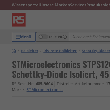
Wissensportal
Unsere Marken
Services
Produkthigh
Menü
Teile-Nr.
/
Halbleiter
/
Diskrete Halbleiter
/
Schottky-Dioden
STMicroelectronics STPS12
Schottky-Diode Isoliert, 45
RS Best.-Nr.
:
485-9604
Distrelec-Artikelnummer
:
17
Marke
:
STMicroelectronics