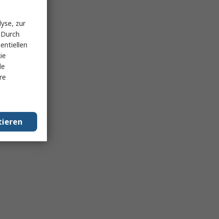
yse, zur
 Durch
entiellen
ie
le
re
tieren