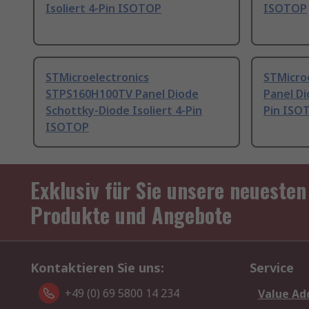
Isoliert 4-Pin ISOTOP
ISOTOP
STMicroelectronics
STMicro
STPS160H100TV Panel Diode
Panel Di
Schottky-Diode Isoliert 4-Pin
Pin ISO
ISOTOP
Exklusiv für Sie unsere neuesten
Produkte und Angebote
Kontaktieren Sie uns:
Service
+49 (0) 69 5800 14 234
Value Ad