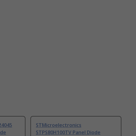
24045
STMicroelectronics
ode
STPS80H100TV Panel Diode