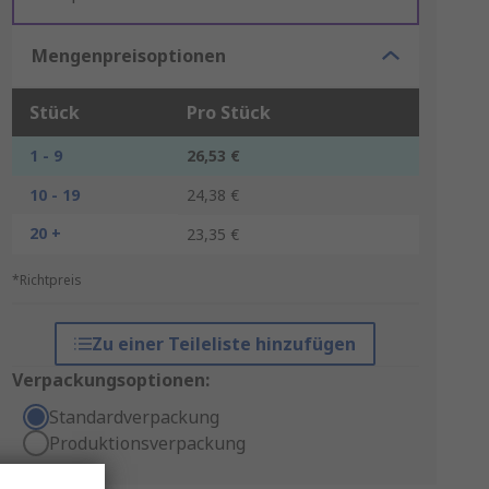
Mengenpreisoptionen
Stück
Pro Stück
1 - 9
26,53 €
10 - 19
24,38 €
20 +
23,35 €
*Richtpreis
Zu einer Teileliste hinzufügen
Verpackungsoptionen:
Standardverpackung
Produktionsverpackung