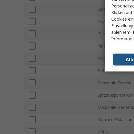
Personalisi
Spitzen-Sperrspan
Klicken auf 
Cookies ein
Diodenkonfigurati
Einstellung
ablehnen". 
Gleichrichter-Typ
Information
Pinanzahl
Nicht-repetitiver 
All
Betriebstemperatu
Maximale Durchla
Spitzensperrstrom 
Maximale Betrieb
Normen/Zulassun
Höhe