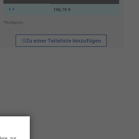
1 +
196,70 €
*Richtpreis
Zu einer Teileliste hinzufügen
yse, zur