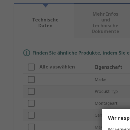
Mehr Infos
Technische
und
Daten
technische
Dokumente
Finden Sie ähnliche Produkte, indem Sie 
Alle auswählen
Eigenschaft
Marke
Produkt Typ
Montageart
Gehäusegröße
Wir resp
Maximaler Dauerdu
Wir verwend