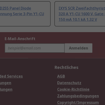
D255 Panel Diode
IXYS SCR Zweifachthyris
nnung Serie 3-Pin Y1-CU
320 A Y1-CU 1600 V, Gate
150 mA 10.1 kA 1.32 V
E-Mail-Anschrift
Anmelden
Rechtliches
ded Services
AGB
sungen
Datenschutz
dungen
Cookie-Richtlinie
Zahlungsbedingungen
Copyright/Impressum