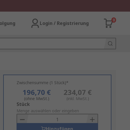
0
olgung
Login / Registrierung
Zwischensumme (1 Stück)*
196,70 €
234,07 €
(ohne MwSt.)
(inkl. MwSt.)
Add
Stück
to
Menge auswählen oder eingeben
Basket
Hinzufügen