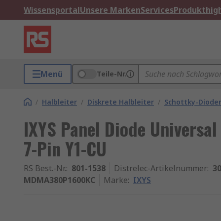
Wissensportal
Unsere Marken
Services
Produkthigh
Menü
Teile-Nr.
/
Halbleiter
/
Diskrete Halbleiter
/
Schottky-Dioden
IXYS Panel Diode Universal 
7-Pin Y1-CU
RS Best.-Nr.
:
801-1538
Distrelec-Artikelnummer
:
30
MDMA380P1600KC
Marke
:
IXYS