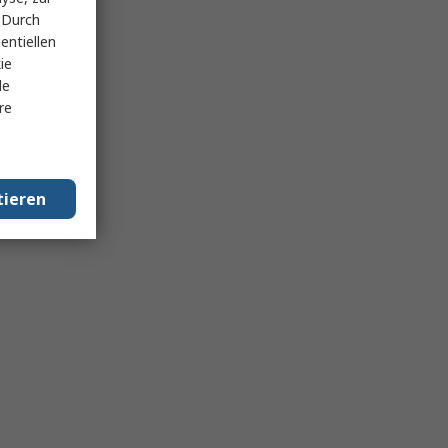
 Durch
entiellen
ie
le
re
tieren