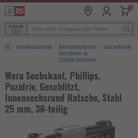
0
Teile-Nr.
/
Handwerkzeuge
/
Schraubendreher,
/
Schraubendrehe
Sechskant- &
TORX®-Schlüssel
Wera Sechskant, Phillips,
Pozidriv, Geschlitzt,
Innensechsrund Ratsche, Stahl
25 mm, 38-teilig