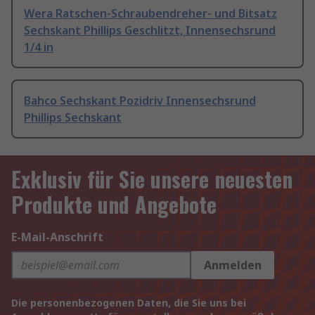
Wera Ratschen-Schraubendreher- und Bitsatz
Sechskant Phillips Geschlitzt, Innensechsrund
1/4 in
Bahco Sechskant Pozidriv Innensechsrund
Phillips Sechskant
Exklusiv für Sie unsere neuesten
Produkte und Angebote
E-Mail-Anschrift
Anmelden
Die personenbezogenen Daten, die Sie uns bei