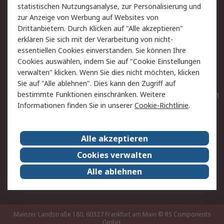
statistischen Nutzungsanalyse, zur Personalisierung und
Hilfe
Privatkunden
zur Anzeige von Werbung auf Websites von
Drittanbietern. Durch Klicken auf "Alle akzeptieren"
Rechtliches
erklären Sie sich mit der Verarbeitung von nicht-
essentiellen Cookies einverstanden. Sie können Ihre
AGB
Datenschutz
Cookies auswählen, indem Sie auf "Cookie Einstellungen
Cookie-Richtlinie
Zahlungsbedingungen
verwalten" klicken. Wenn Sie dies nicht möchten, klicken
Copyright/Impressum
Entsorgung
Sie auf "Alle ablehnen". Dies kann den Zugriff auf
Elektrogeräte/Batterien
bestimmte Funktionen einschränken. Weitere
Informationen finden Sie in unserer
Cookie-Richtlinie
.
Über RS
Alle akzeptieren
Unternehmen
RS weltweit
Karriere bei RS
Nachhaltigkeit
Cookies verwalten
Qualität/Umwelt/Zertifikate
Presse-Center
Alle ablehnen
Event-Center
Mainzer Landstraße 180, 60327 Frankfurt am Main
© RS Components
GmbH,