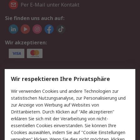
Per E-Mail unter Kontakt
Sie finden uns auch auf:
Wir akzeptieren:
Service
Wir respektieren Ihre Privatsphäre
Value Added Services
Lieferlösungen
Wir verwenden Cookies und andere Technologien zur
Rücksendungen
Kontakt
statistischen Nutzungsanalyse, zur Personalisierung und
Hilfe
Privatkunden
zur Anzeige von Werbung auf Websites von
Drittanbietern. Durch Klicken auf "Alle akzeptieren"
Rechtliches
erklären Sie sich mit der Verarbeitung von nicht-
essentiellen Cookies einverstanden. Sie können Ihre
AGB
Datenschutz
Cookies auswählen, indem Sie auf "Cookie Einstellungen
Cookie-Richtlinie
Zahlungsbedingungen
verwalten" klicken. Wenn Sie dies nicht möchten, klicken