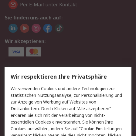
Per E-Mail unter Kontakt
Sie finden uns auch auf:
Wir akzeptieren:
Service
Wir respektieren Ihre Privatsphäre
Value Added Services
Lieferlösungen
Wir verwenden Cookies und andere Technologien zur
Rücksendungen
Kontakt
statistischen Nutzungsanalyse, zur Personalisierung und
Hilfe
Privatkunden
zur Anzeige von Werbung auf Websites von
Drittanbietern. Durch Klicken auf "Alle akzeptieren"
Rechtliches
erklären Sie sich mit der Verarbeitung von nicht-
essentiellen Cookies einverstanden. Sie können Ihre
AGB
Datenschutz
Cookies auswählen, indem Sie auf "Cookie Einstellungen
Cookie-Richtlinie
Zahlungsbedingungen
verwalten" klicken. Wenn Sie dies nicht möchten, klicken