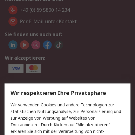
+49 (0) 69 5800 14 234
Per E-Mail unter Kontakt
Sie finden uns auch auf:
Wir akzeptieren:
Service
Wir respektieren Ihre Privatsphäre
Value Added Services
Lieferlösungen
Wir verwenden Cookies und andere Technologien zur
Rücksendungen
Kontakt
statistischen Nutzungsanalyse, zur Personalisierung und
Hilfe
Privatkunden
zur Anzeige von Werbung auf Websites von
Drittanbietern. Durch Klicken auf "Alle akzeptieren"
Rechtliches
erklären Sie sich mit der Verarbeitung von nicht-