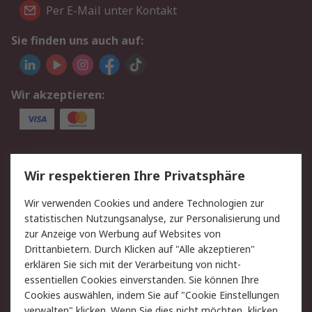
Per E-Mail unter Kontakt
Sie finden uns auch auf:
Wir akzeptieren:
Service
Wir respektieren Ihre Privatsphäre
Value Added Services
Lieferlösungen
Wir verwenden Cookies und andere Technologien zur
Rücksendungen
Kontakt
statistischen Nutzungsanalyse, zur Personalisierung und
Hilfe
Privatkunden
zur Anzeige von Werbung auf Websites von
Drittanbietern. Durch Klicken auf "Alle akzeptieren"
Rechtliches
erklären Sie sich mit der Verarbeitung von nicht-
essentiellen Cookies einverstanden. Sie können Ihre
AGB
Datenschutz
Cookies auswählen, indem Sie auf "Cookie Einstellungen
Cookie-Richtlinie
Zahlungsbedingungen
verwalten" klicken. Wenn Sie dies nicht möchten, klicken