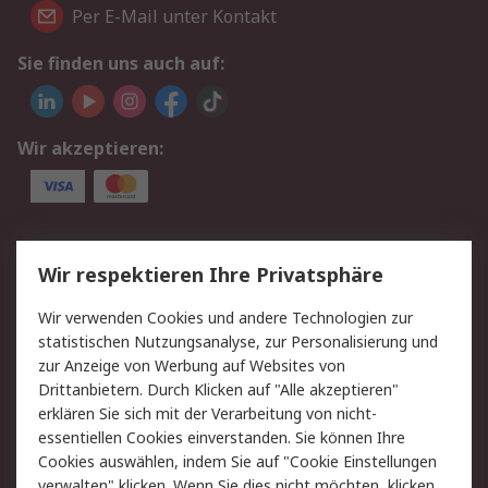
Per E-Mail unter Kontakt
Sie finden uns auch auf:
Wir akzeptieren:
Service
Wir respektieren Ihre Privatsphäre
Value Added Services
Lieferlösungen
Wir verwenden Cookies und andere Technologien zur
Rücksendungen
Kontakt
statistischen Nutzungsanalyse, zur Personalisierung und
Hilfe
Privatkunden
zur Anzeige von Werbung auf Websites von
Drittanbietern. Durch Klicken auf "Alle akzeptieren"
Rechtliches
erklären Sie sich mit der Verarbeitung von nicht-
essentiellen Cookies einverstanden. Sie können Ihre
AGB
Datenschutz
Cookies auswählen, indem Sie auf "Cookie Einstellungen
Cookie-Richtlinie
Zahlungsbedingungen
verwalten" klicken. Wenn Sie dies nicht möchten, klicken