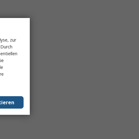
yse, zur
 Durch
entiellen
ie
le
re
tieren