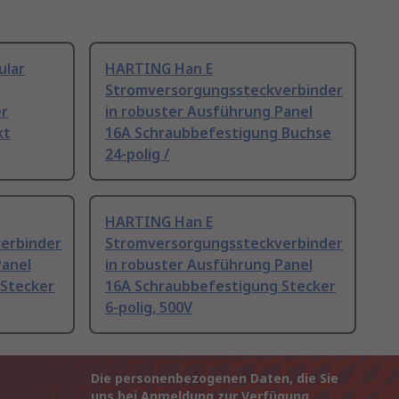
lar
HARTING Han E
Stromversorgungssteckverbinder
r
in robuster Ausführung Panel
kt
16A Schraubbefestigung Buchse
24-polig /
HARTING Han E
erbinder
Stromversorgungssteckverbinder
Panel
in robuster Ausführung Panel
 Stecker
16A Schraubbefestigung Stecker
6-polig, 500V
Die personenbezogenen Daten, die Sie
uns bei Anmeldung zur Verfügung