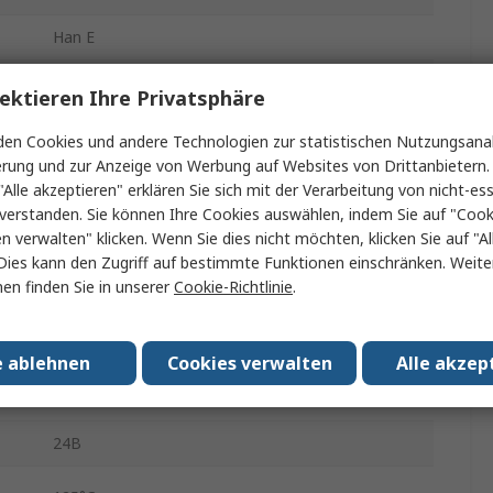
Han E
Schraubbefestigung
ektieren Ihre Privatsphäre
Stecker
en Cookies und andere Technologien zur statistischen Nutzungsanal
erung und zur Anzeige von Werbung auf Websites von Drittanbietern.
Panel
"Alle akzeptieren" erklären Sie sich mit der Verarbeitung von nicht-ess
verstanden. Sie können Ihre Cookies auswählen, indem Sie auf "Cook
500V
en verwalten" klicken. Wenn Sie dies nicht möchten, klicken Sie auf "Al
Dies kann den Zugriff auf bestimmte Funktionen einschränken. Weite
PG21
en finden Sie in unserer
Cookie-Richtlinie
.
24+PE
IP44
e ablehnen
Cookies verwalten
Alle akzep
.
-40°C
24B