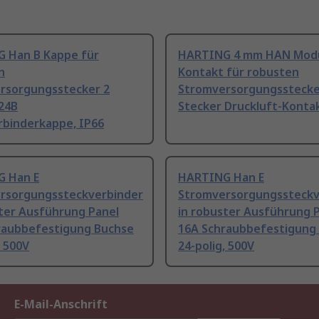
 Han B Kappe für
HARTING 4 mm HAN Modu
n
Kontakt für robusten
rsorgungsstecker 2
Stromversorgungsstecke
 24B
Stecker Druckluft-Konta
rbinderkappe, IP66
 Han E
HARTING Han E
rsorgungssteckverbinder
Stromversorgungssteckv
ster Ausführung Panel
in robuster Ausführung 
raubbefestigung Buchse
16A Schraubbefestigung
, 500V
24-polig, 500V
E-Mail-Anschrift