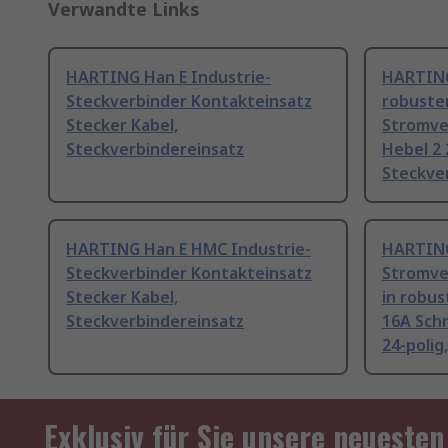
Verwandte Links
HARTING Han E Industrie-
HARTING
Steckverbinder Kontakteinsatz
robuste
Stecker Kabel,
Stromve
Steckverbindereinsatz
Hebel 2
Steckve
HARTING Han E HMC Industrie-
HARTING
Steckverbinder Kontakteinsatz
Stromve
Stecker Kabel,
in robu
Steckverbindereinsatz
16A Sch
24-polig
Exklusiv für Sie unsere neuesten