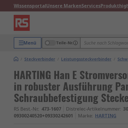
Wissensportal
Unsere Marken
Services
Produkthigh
Menü
Teile-Nr.
/
Steckverbinder
/
Leistungssteckverbinder
/
Schw
HARTING Han E Stromverso
in robuster Ausführung Pa
Schraubbefestigung Stecke
RS Best.-Nr.
:
473-1607
Distrelec-Artikelnummer
:
30
09300240520+09330242601
Marke
:
HARTING