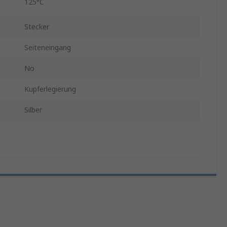
125°C
Stecker
Seiteneingang
No
Kupferlegierung
Silber