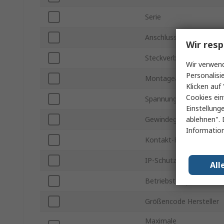
Serie
Anschlusstyp
Wir resp
Steckverbinder Gender
Wir verwend
Personalisi
Montageart
Klicken auf 
Cookies ein
Spannung
Einstellung
ablehnen". 
Gewindegröße
Information
Kontakt-Format
IP-Schutzart
All
Betriebstemperatur min
Größencode Hersteller
Maximale