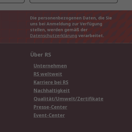
Die personenbezogenen Daten, die Sie
uns bei Anmeldung zur Verfügung
stellen, werden gemäß der
Datenschutzerklärung
verarbeitet.
Über RS
Unternehmen
RS weltweit
Karriere bei RS
Nachhaltigkeit
Qualität/Umwelt/Zertifikate
Presse-Center
Event-Center