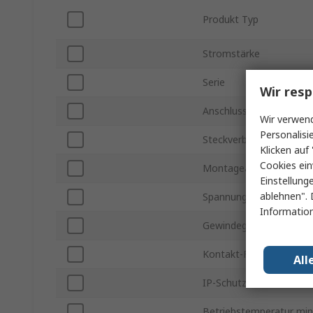
Produkt Typ
Stromstärke
Serie
Wir resp
Anschlusstyp
Wir verwend
Personalisi
Steckverbinder Gender
Klicken auf 
Cookies ein
Montageart
Einstellung
ablehnen". 
Spannung
Information
Gewindegröße
Kontakt-Format
All
IP-Schutzart
Betriebstemperatur min