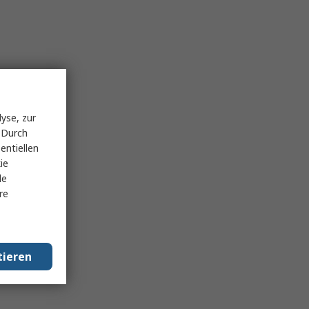
yse, zur
 Durch
entiellen
ie
le
re
tieren