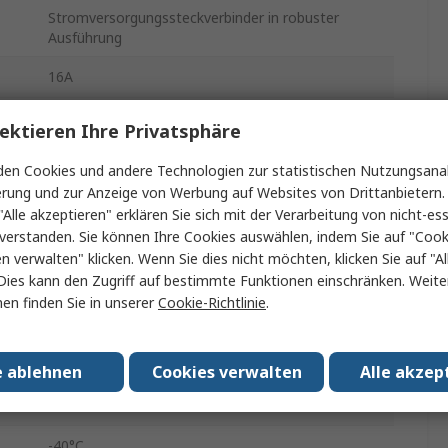
Stromversorgungssteckverbinder in robuster
Ausführung
16A
Han E
ektieren Ihre Privatsphäre
Schraubbefestigung
en Cookies und andere Technologien zur statistischen Nutzungsanal
erung und zur Anzeige von Werbung auf Websites von Drittanbietern.
Buchse
"Alle akzeptieren" erklären Sie sich mit der Verarbeitung von nicht-ess
verstanden. Sie können Ihre Cookies auswählen, indem Sie auf "Cook
Panel
en verwalten" klicken. Wenn Sie dies nicht möchten, klicken Sie auf "Al
Dies kann den Zugriff auf bestimmte Funktionen einschränken. Weite
500V
en finden Sie in unserer
Cookie-Richtlinie
.
M25
24+PE
e ablehnen
Cookies verwalten
Alle akzep
IP44
.
-40°C