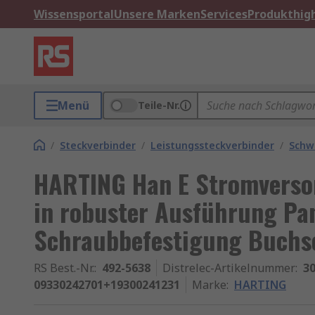
Wissensportal
Unsere Marken
Services
Produkthigh
Menü
Teile-Nr.
/
Steckverbinder
/
Leistungssteckverbinder
/
Schw
HARTING Han E Stromverso
in robuster Ausführung Pa
Schraubbefestigung Buchse
RS Best.-Nr.
:
492-5638
Distrelec-Artikelnummer
:
30
09330242701+19300241231
Marke
:
HARTING