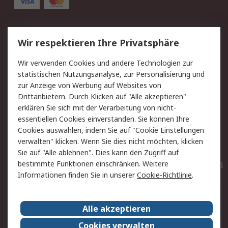
Service
Wir respektieren Ihre Privatsphäre
Value Added Services
Lieferlösungen
Wir verwenden Cookies und andere Technologien zur
Rücksendungen
Kontakt
statistischen Nutzungsanalyse, zur Personalisierung und
Hilfe
Privatkunden
zur Anzeige von Werbung auf Websites von
Drittanbietern. Durch Klicken auf "Alle akzeptieren"
Rechtliches
erklären Sie sich mit der Verarbeitung von nicht-
essentiellen Cookies einverstanden. Sie können Ihre
AGB
Datenschutz
Cookies auswählen, indem Sie auf "Cookie Einstellungen
Cookie-Richtlinie
Zahlungsbedingungen
verwalten" klicken. Wenn Sie dies nicht möchten, klicken
Copyright/Impressum
Entsorgung
Sie auf "Alle ablehnen". Dies kann den Zugriff auf
Elektrogeräte/Batterien
bestimmte Funktionen einschränken. Weitere
Informationen finden Sie in unserer
Cookie-Richtlinie
.
Über RS
Alle akzeptieren
Unternehmen
RS weltweit
Karriere bei RS
Nachhaltigkeit
Cookies verwalten