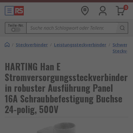
0
Teile-Nr.
/
Steckverbinder
/
Leistungssteckverbinder
/
Schwere
Steckver
HARTING Han E
Stromversorgungssteckverbinder
in robuster Ausführung Panel
16A Schraubbefestigung Buchse
24-polig, 500V