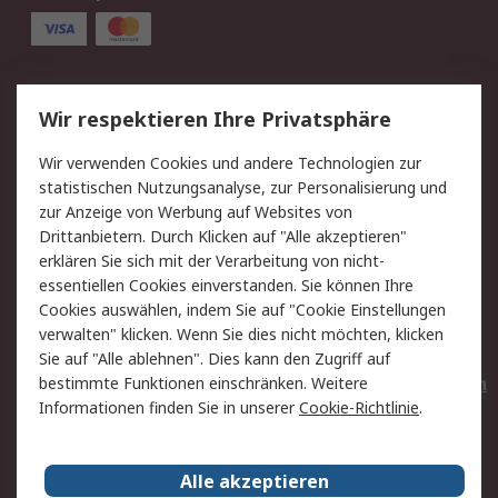
Service
Wir respektieren Ihre Privatsphäre
Value Added Services
Lieferlösungen
Wir verwenden Cookies und andere Technologien zur
Rücksendungen
Kontakt
statistischen Nutzungsanalyse, zur Personalisierung und
Hilfe
Privatkunden
zur Anzeige von Werbung auf Websites von
Drittanbietern. Durch Klicken auf "Alle akzeptieren"
Rechtliches
erklären Sie sich mit der Verarbeitung von nicht-
essentiellen Cookies einverstanden. Sie können Ihre
AGB
Datenschutz
Cookies auswählen, indem Sie auf "Cookie Einstellungen
Cookie-Richtlinie
Zahlungsbedingungen
verwalten" klicken. Wenn Sie dies nicht möchten, klicken
Copyright/Impressum
Entsorgung
Sie auf "Alle ablehnen". Dies kann den Zugriff auf
Elektrogeräte/Batterien
bestimmte Funktionen einschränken. Weitere
Informationen finden Sie in unserer
Cookie-Richtlinie
.
Über RS
Alle akzeptieren
Unternehmen
RS weltweit