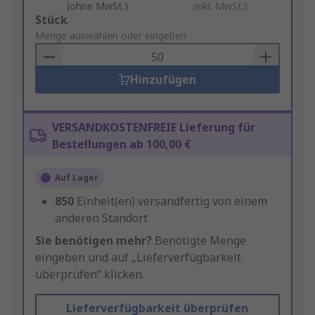
(ohne MwSt.)
(inkl. MwSt.)
Add
Stück
to
Menge auswählen oder eingeben
Basket
Hinzufügen
VERSANDKOSTENFREIE Lieferung für
Bestellungen ab 100,00 €
Auf Lager
850
Einheit(en) versandfertig von einem
anderen Standort
Sie benötigen mehr?
Benötigte Menge
eingeben und auf „Lieferverfügbarkeit
überprüfen“ klicken.
Lieferverfügbarkeit überprüfen