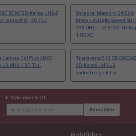
0SC SDXC SD-Karte UHS-I
Integral Memory 64 Gbit
triequalität, 3D TLC
Premium High Speed SDH
V30 UHS-I U3 SDXC SD-Ka
1 U3 XC
 Canvas Go! Plus SDXC
Transcend 512 GB SDC30
e U3 UHS-I 3D TLC
SD-Karte UHS U3
Industriequalität
E-Mail-Anschrift
Anmelden
Rechtliches