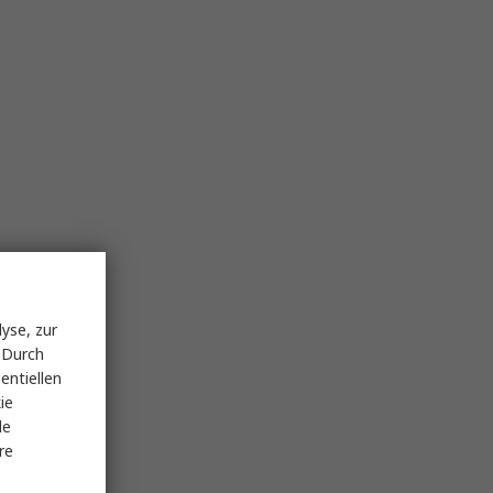
yse, zur
 Durch
entiellen
ie
le
re