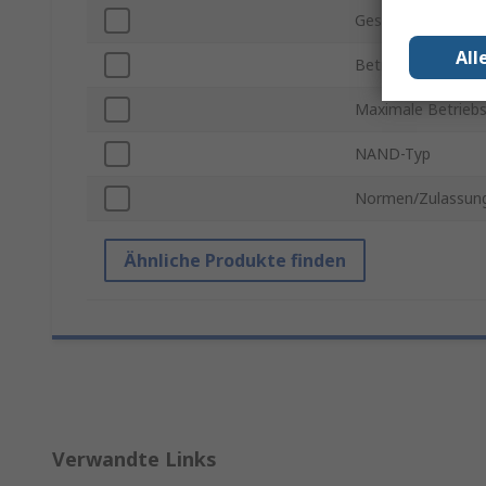
Geschwindigkeitskl
All
Betriebstemperatu
Maximale Betrieb
NAND-Typ
Normen/Zulassun
Ähnliche Produkte finden
Verwandte Links