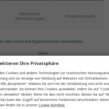
Rechtliche
Produktdetails
Anforderungen
ein oder mehrere Eigenschaften auswählen.
Wert
ektieren Ihre Privatsphäre
Transcend
en Cookies und andere Technologien zur statistischen Nutzungsanal
SD-Karte
erung und zur Anzeige von Werbung auf Websites von Drittanbietern.
"Alle akzeptieren" erklären Sie sich mit der Verarbeitung von nicht-ess
64GB
verstanden. Sie können Ihre Cookies auswählen, indem Sie auf "Cook
700S
en verwalten" klicken. Wenn Sie dies nicht möchten, klicken Sie auf "Al
Dies kann den Zugriff auf bestimmte Funktionen einschränken. Weite
rmat
SDXC, SDHC
en finden Sie in unserer
Cookie-Richtlinie
.