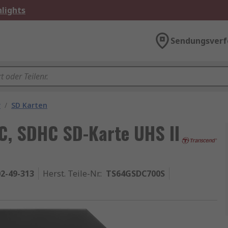
lights
Sendungsverf
r
/
SD Karten
C, SDHC SD-Karte UHS II
2-49-313
Herst. Teile-Nr.
:
TS64GSDC700S