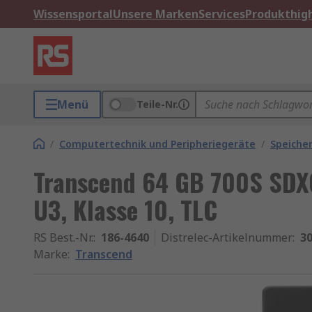
Wissensportal
Unsere Marken
Services
Produkthigh
Menü
Teile-Nr.
/
Computertechnik und Peripheriegeräte
/
Speiche
Transcend 64 GB 700S SDX
U3, Klasse 10, TLC
RS Best.-Nr.
:
186-4640
Distrelec-Artikelnummer
:
30
Marke
:
Transcend