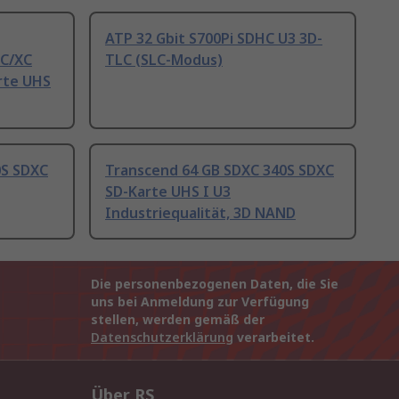
ATP 32 Gbit S700Pi SDHC U3 3D-
C/XC
TLC (SLC-Modus)
rte UHS
0S SDXC
Transcend 64 GB SDXC 340S SDXC
SD-Karte UHS I U3
Industriequalität, 3D NAND
Die personenbezogenen Daten, die Sie
uns bei Anmeldung zur Verfügung
stellen, werden gemäß der
Datenschutzerklärung
verarbeitet.
Über RS