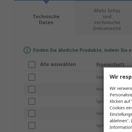
Mehr Infos
Technische
und
Daten
technische
Dokumente
Finden Sie ähnliche Produkte, indem Sie 
Alle auswählen
Eigenschaft
Wir resp
Marke
Wir verwend
Produkt Typ
Personalisi
Klicken auf 
Speicher Größe
Cookies ein
Serie
Einstellung
ablehnen". 
Speicherkartenfo
Information