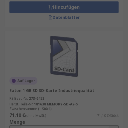
minimale Schreibgeschwindigkeit einer
Hinzufügen
Speicherkarte angegeben. Diese Elemente sind:
Datenblätter
Speed Class – 2, 4, 6, 10UH, UHS-I, UHS-3 und
Video Speed Class – V6, V10, V30, V60, V90.
Jegliche Arten von SD-Karten
Unsere umfangreiche Auswahl deckt alle
gängigen SD-Karten-Typen ab – für
professionelle Anwendungen ebenso wie für den
privaten Bedarf:
Auf Lager
Standard SD-Karten
- ideal für
Eaton 1 GB SD SD-Karte Industriequalität
Digitalkameras, GPS-Geräte und andere
RS Best.-Nr.
273-6452
Consumer-Elektronik. Verfügbar in
Herst. Teile-Nr.
181638 MEMORY-SD-A2-S
verschiedenen Kapazitäten und
Zwischensumme (1 Stück)
Geschwindigkeitsklassen.
71,10 €
(ohne MwSt.)
71,10 €/Stück
Menge
MicroSD-Karten
- perfekt für Smartphones,