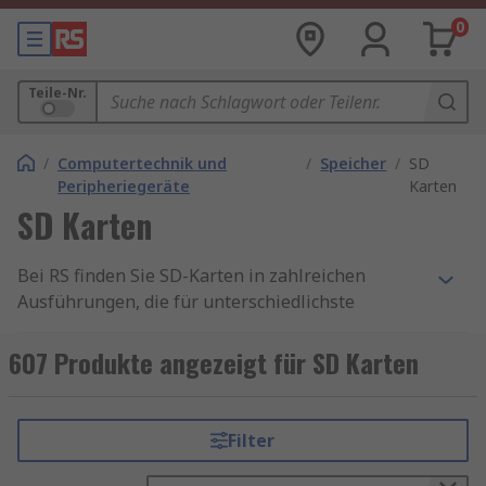
0
Teile-Nr.
/
Computertechnik und
/
Speicher
/
SD
Peripheriegeräte
Karten
SD Karten
Bei RS finden Sie SD-Karten in zahlreichen
Ausführungen, die für unterschiedlichste
Einsatzbereiche geeignet sind. Unsere
Kategorien decken sowohl Standardlösungen als
607 Produkte angezeigt für SD Karten
auch spezialisierte Anforderungen ab – von der
industriellen Datenerfassung bis zur privaten
Nutzung in Kameras und mobilen Geräten.
Filter
Unsere SD-Karten sind in verschiedenen