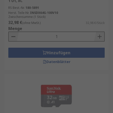
Kingston
– Bekannt für langlebige SD-
1 U1, XC
Karten mit hoher Geschwindigkeit
RS Best.-Nr.
180-5891
Herst. Teile-Nr.
INSDX64G-100V10
Verbatim
– Robuste Karten für den
Zwischensumme (1 Stück)
täglichen Einsatz
32,98 €
(ohne MwSt.)
32,98 €/Stück
Menge
ATP
– Spezialisiert auf industrielle SD-
Karten mit erweitertem Temperaturbereich
RS ist Ihr Ansprechpartner für
Beschaffungslösungen mit unseren
RS
Hinzufügen
Procurement Solutions
.
Datenblätter