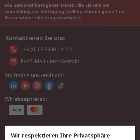
Die personenbezogenen Daten, die Sie uns bei
Anmeldung zur Verfügung stellen, werden gemäß der
Datenschutzerklärung
verarbeitet.
Kontaktieren Sie uns:
+49 (0) 69 5800 14 234
Per E-Mail unter Kontakt
Sie finden uns auch auf:
Wir akzeptieren:
Service
Wir respektieren Ihre Privatsphäre
Value Added Services
Lieferlösungen