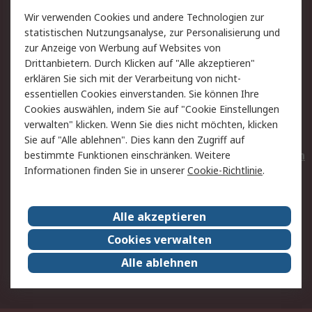
Wir verwenden Cookies und andere Technologien zur
Rücksendungen
Kontakt
statistischen Nutzungsanalyse, zur Personalisierung und
Hilfe
Privatkunden
zur Anzeige von Werbung auf Websites von
Drittanbietern. Durch Klicken auf "Alle akzeptieren"
Rechtliches
erklären Sie sich mit der Verarbeitung von nicht-
essentiellen Cookies einverstanden. Sie können Ihre
AGB
Datenschutz
Cookies auswählen, indem Sie auf "Cookie Einstellungen
Cookie-Richtlinie
Zahlungsbedingungen
verwalten" klicken. Wenn Sie dies nicht möchten, klicken
Copyright/Impressum
Entsorgung
Sie auf "Alle ablehnen". Dies kann den Zugriff auf
Elektrogeräte/Batterien
bestimmte Funktionen einschränken. Weitere
Informationen finden Sie in unserer
Cookie-Richtlinie
.
Über RS
Alle akzeptieren
Unternehmen
RS weltweit
Karriere bei RS
Nachhaltigkeit
Cookies verwalten
Qualität/Umwelt/Zertifikate
Presse-Center
Alle ablehnen
Event-Center