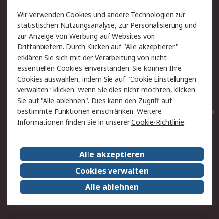
Value Added Services
Lieferlösungen
Wir verwenden Cookies und andere Technologien zur
Rücksendungen
Kontakt
statistischen Nutzungsanalyse, zur Personalisierung und
Hilfe
Privatkunden
zur Anzeige von Werbung auf Websites von
Drittanbietern. Durch Klicken auf "Alle akzeptieren"
Rechtliches
erklären Sie sich mit der Verarbeitung von nicht-
essentiellen Cookies einverstanden. Sie können Ihre
AGB
Datenschutz
Cookies auswählen, indem Sie auf "Cookie Einstellungen
Cookie-Richtlinie
Zahlungsbedingungen
verwalten" klicken. Wenn Sie dies nicht möchten, klicken
Copyright/Impressum
Entsorgung
Sie auf "Alle ablehnen". Dies kann den Zugriff auf
Elektrogeräte/Batterien
bestimmte Funktionen einschränken. Weitere
Informationen finden Sie in unserer
Cookie-Richtlinie
.
Über RS
Alle akzeptieren
Unternehmen
RS weltweit
Karriere bei RS
Nachhaltigkeit
Cookies verwalten
Qualität/Umwelt/Zertifikate
Presse-Center
Alle ablehnen
Event-Center