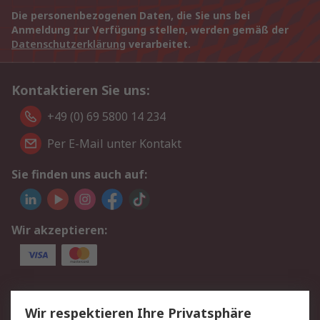
Die personenbezogenen Daten, die Sie uns bei
Anmeldung zur Verfügung stellen, werden gemäß der
Datenschutzerklärung
verarbeitet.
Kontaktieren Sie uns:
+49 (0) 69 5800 14 234
Per E-Mail unter Kontakt
Sie finden uns auch auf:
Wir akzeptieren:
Service
Wir respektieren Ihre Privatsphäre