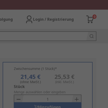
0
olgung
Login / Registrierung
Zwischensumme (1 Stück)*
21,45 €
25,53 €
(ohne MwSt.)
(inkl. MwSt.)
Add
Stück
to
Menge auswählen oder eingeben
Basket
Hinzufügen