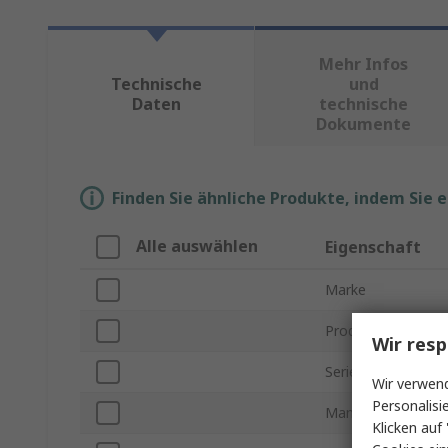
Mehr Infos
Technische
und
Daten
technische
Dokumente
Finden Sie ähnliche Produkte, indem Sie 
Alle auswählen
Eigenschaft
Marke
Produkt Typ
Wir resp
Serie
Wir verwend
Personalisi
Mantelfarbe
Klicken auf 