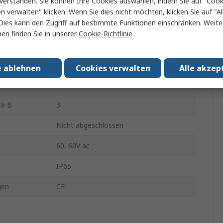
verstanden. Sie können Ihre Cookies auswählen, indem Sie auf "Cook
Polyvinylchlorid
en verwalten" klicken. Wenn Sie dies nicht möchten, klicken Sie auf "Al
Dies kann den Zugriff auf bestimmte Funktionen einschränken. Weite
10m
en finden Sie in unserer
Cookie-Richtlinie
.
nders A
Buchse
te A
3
e ablehnen
Cookies verwalten
Alle akzep
Gerade
te B
3
Nicht abgeschlossen
60, 60V ac
IP65
gen
CE