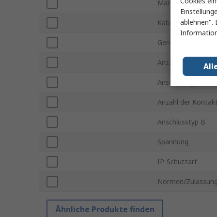
Cookies ein
Mantelmaterial
Einstellung
ablehnen". 
Kabellänge
Information
Gender Steckverbi
Anzahl der Kontak
All
Anschlusstyp A
Anzahl der Kontak
Anschlusstyp B
Spannung
IP-Schutzart
Normen/Zulassun
Ähnliche Produkte finden