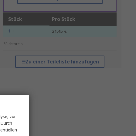
Stück
Pro Stück
1 +
21,45 €
*Richtpreis
Zu einer Teileliste hinzufügen
yse, zur
 Durch
entiellen