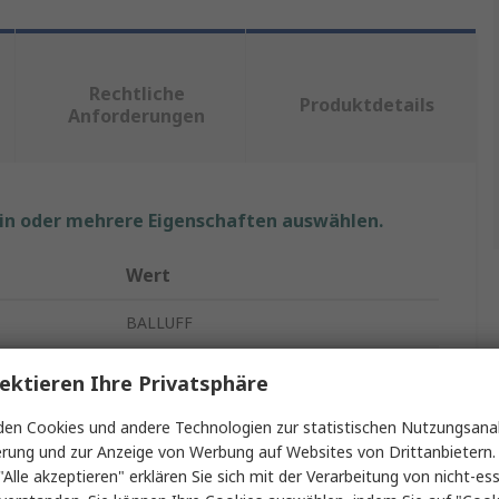
Rechtliche
Produktdetails
Anforderungen
ein oder mehrere Eigenschaften auswählen.
Wert
BALLUFF
Sensor-Betätigungselementkabel
ektieren Ihre Privatsphäre
BCC
en Cookies und andere Technologien zur statistischen Nutzungsanal
erung und zur Anzeige von Werbung auf Websites von Drittanbietern.
Schwarz
"Alle akzeptieren" erklären Sie sich mit der Verarbeitung von nicht-ess