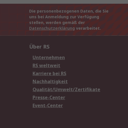
Die personenbezogenen Daten, die Sie
uns bei Anmeldung zur Verfügung
stellen, werden gemäß der
Datenschutzerklärung
verarbeitet.
Über RS
Unternehmen
RS weltweit
Karriere bei RS
Nachhaltigkeit
Qualität/Umwelt/Zertifikate
Presse-Center
Event-Center