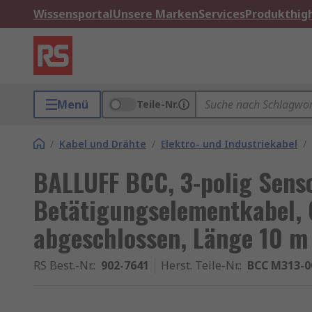
Wissensportal
Unsere Marken
Services
Produkthigh
Menü
Teile-Nr.
/
Kabel und Drähte
/
Elektro- und Industriekabel
/
BALLUFF BCC, 3-polig Sens
Betätigungselementkabel, 
abgeschlossen, Länge 10 m
RS Best.-Nr.
:
902-7641
Herst. Teile-Nr.
:
BCC M313-0