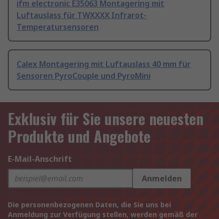
ifm electronic E35063 Montagering mit
Luftauslass für TWXXXX Infrarot-
Temperatursensoren
Calex Montagering mit Luftauslass 40 mm für
Sensoren PyroCouple und PyroMini
Exklusiv für Sie unsere neuesten
Produkte und Angebote
E-Mail-Anschrift
Anmelden
Die personenbezogenen Daten, die Sie uns bei
Anmeldung zur Verfügung stellen, werden gemäß der