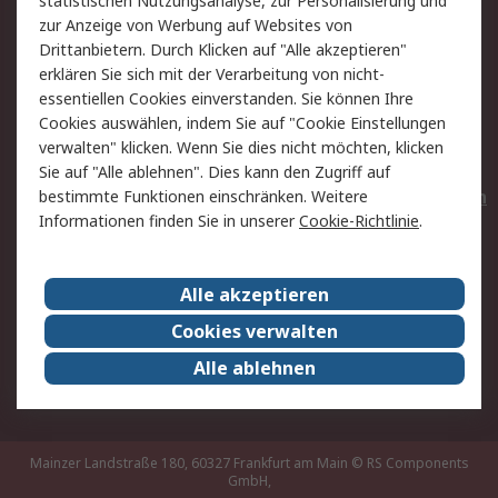
statistischen Nutzungsanalyse, zur Personalisierung und
Hilfe
Privatkunden
zur Anzeige von Werbung auf Websites von
Drittanbietern. Durch Klicken auf "Alle akzeptieren"
Rechtliches
erklären Sie sich mit der Verarbeitung von nicht-
essentiellen Cookies einverstanden. Sie können Ihre
AGB
Datenschutz
Cookies auswählen, indem Sie auf "Cookie Einstellungen
Cookie-Richtlinie
Zahlungsbedingungen
verwalten" klicken. Wenn Sie dies nicht möchten, klicken
Copyright/Impressum
Entsorgung
Sie auf "Alle ablehnen". Dies kann den Zugriff auf
Elektrogeräte/Batterien
bestimmte Funktionen einschränken. Weitere
Informationen finden Sie in unserer
Cookie-Richtlinie
.
Über RS
Alle akzeptieren
Unternehmen
RS weltweit
Karriere bei RS
Nachhaltigkeit
Cookies verwalten
Qualität/Umwelt/Zertifikate
Presse-Center
Alle ablehnen
Event-Center
Mainzer Landstraße 180, 60327 Frankfurt am Main
© RS Components
GmbH,