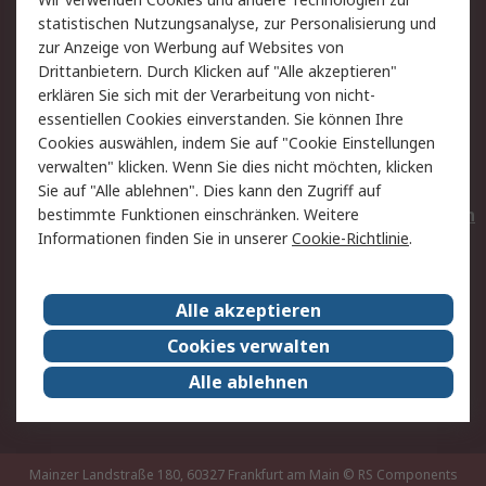
Rücksendungen
Kontakt
statistischen Nutzungsanalyse, zur Personalisierung und
Hilfe
Privatkunden
zur Anzeige von Werbung auf Websites von
Drittanbietern. Durch Klicken auf "Alle akzeptieren"
Rechtliches
erklären Sie sich mit der Verarbeitung von nicht-
essentiellen Cookies einverstanden. Sie können Ihre
AGB
Datenschutz
Cookies auswählen, indem Sie auf "Cookie Einstellungen
Cookie-Richtlinie
Zahlungsbedingungen
verwalten" klicken. Wenn Sie dies nicht möchten, klicken
Copyright/Impressum
Entsorgung
Sie auf "Alle ablehnen". Dies kann den Zugriff auf
Elektrogeräte/Batterien
bestimmte Funktionen einschränken. Weitere
Informationen finden Sie in unserer
Cookie-Richtlinie
.
Über RS
Alle akzeptieren
Unternehmen
RS weltweit
Karriere bei RS
Nachhaltigkeit
Cookies verwalten
Qualität/Umwelt/Zertifikate
Presse-Center
Alle ablehnen
Event-Center
Mainzer Landstraße 180, 60327 Frankfurt am Main
© RS Components