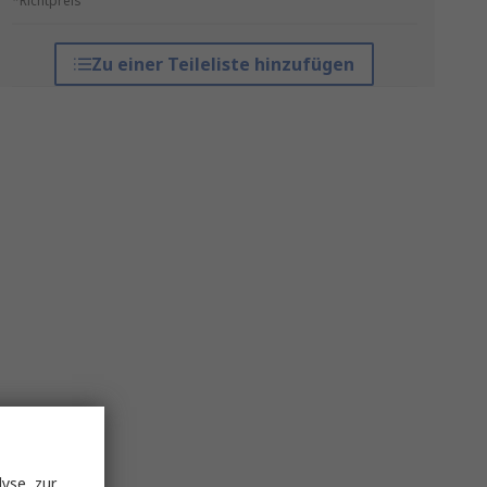
*Richtpreis
Zu einer Teileliste hinzufügen
yse, zur