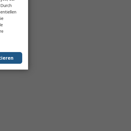
 Durch
entiellen
ie
le
re
tieren