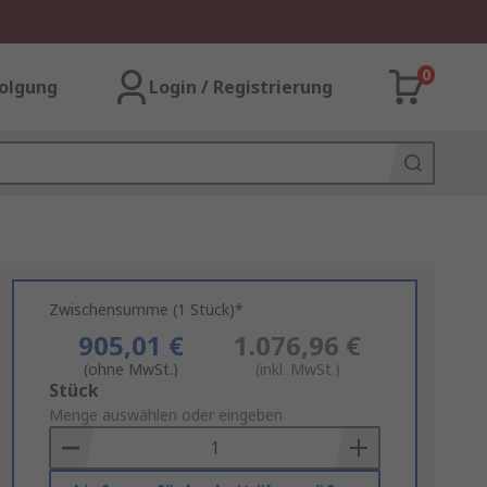
0
olgung
Login / Registrierung
Zwischensumme (1 Stück)*
905,01 €
1.076,96 €
(ohne MwSt.)
(inkl. MwSt.)
Add
Stück
to
Menge auswählen oder eingeben
Basket