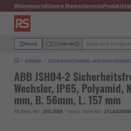
Wissensportal
Unsere Marken
Services
Produkthigh
Menü
Teile-Nr.
/
Schalter
/
Sicherheitsfreigabe- und Kontrollschalt
ABB JSHD4-2 Sicherheitsfre
Wechsler, IP65, Polyamid, 
mm, B. 56mm, L. 157 mm
RS Best.-Nr.
:
253-2069
Herst. Teile-Nr.
:
2TLA02000