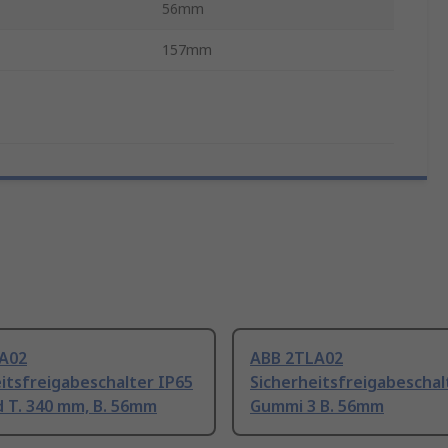
56mm
157mm
A02
ABB 2TLA02
itsfreigabeschalter IP65
Sicherheitsfreigabeschal
d T. 340 mm, B. 56mm
Gummi 3 B. 56mm