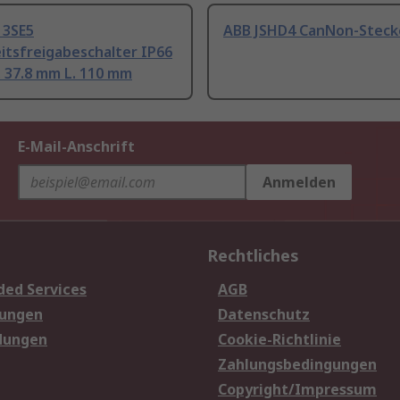
 3SE5
ABB JSHD4 CanNon-Steck
itsfreigabeschalter IP66
. 37.8 mm L. 110 mm
E-Mail-Anschrift
Anmelden
Rechtliches
ded Services
AGB
sungen
Datenschutz
dungen
Cookie-Richtlinie
Zahlungsbedingungen
Copyright/Impressum