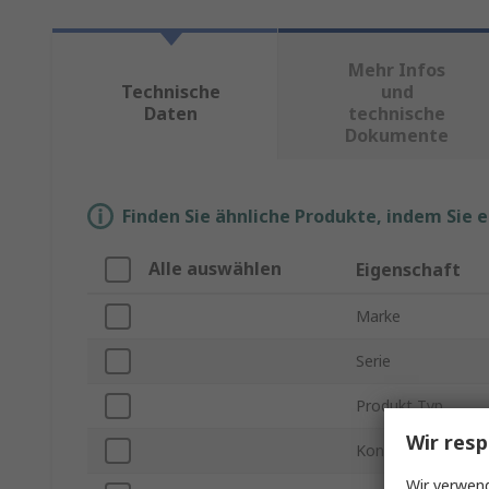
Mehr Infos
Technische
und
Daten
technische
Dokumente
Finden Sie ähnliche Produkte, indem Sie 
Alle auswählen
Eigenschaft
Marke
Serie
Produkt Typ
Wir resp
Kontakt Konfigura
Wir verwend