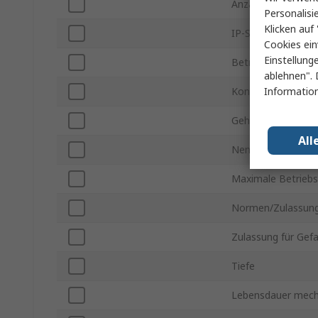
Anzahl der Klemm
Personalisi
Klicken auf 
IP-Schutzart
Cookies ein
Einstellung
Betriebstemperatu
ablehnen". 
Information
Kontakt Nennstr
Gehäusematerial
All
Nennspannung Ko
Maximale Betrieb
Normen/Zulassun
Zulassung für Gef
Tiefe
Lebensdauer mech