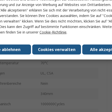
en
3
erung und zur Anzeige von Werbung auf Websites von Drittanbietern.
"Alle akzeptieren" erklären Sie sich mit der Verarbeitung von nicht-ess
IP65
verstanden. Sie können Ihre Cookies auswählen, indem Sie auf "Cook
en verwalten" klicken. Wenn Sie dies nicht möchten, klicken Sie auf "Al
r min.
-10°C
Dies kann den Zugriff auf bestimmte Funktionen einschränken. Weite
en finden Sie in unserer
Cookie-Richtlinie
.
om
0.02A
Polyamid, Noryl, Gummi
e ablehnen
Cookies verwalten
Alle akzep
ntakt
30V
stemperatur
70°C
gen
UL, CSA
ahrenbereiche
Nein
340mm
anisch
1000000Cycles