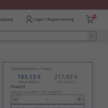
0
olgung
Login / Registrierung
Zwischensumme (1 Paar)*
183,13 €
217,92 €
(ohne MwSt.)
(inkl. MwSt.)
Add
Paar(e)
to
Menge auswählen oder eingeben
Basket