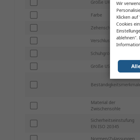
Größe UK
Wir verwend
Personalisi
Farbe
Klicken auf 
Cookies ein
Zehenschutzkappe Typ
Einstellung
ablehnen". 
Verschlusstyp
Information
Schuhgröße JP/CN
All
Größe USA
Beständigkeitsmerkmal
Material der
Zwischensohle
Sicherheitseinstufung
EN ISO 20345
Normen/Zulassungen