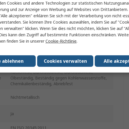
11
en Cookies und andere Technologien zur statistischen Nutzungsanal
erung und zur Anzeige von Werbung auf Websites von Drittanbietern.
Schwarz
"Alle akzeptieren" erklären Sie sich mit der Verarbeitung von nicht-ess
verstanden. Sie können Ihre Cookies auswählen, indem Sie auf "Cook
Videosignal
en verwalten" klicken. Wenn Sie dies nicht möchten, klicken Sie auf "Al
Dies kann den Zugriff auf bestimmte Funktionen einschränken. Weite
Schlauchschelle
en finden Sie in unserer
Cookie-Richtlinie
.
30
e ablehnen
Cookies verwalten
Alle akzep
12
Rutschfest, Durchstoßfest,, Durchstichfest,
e
Ölbeständig, Beständig gegen Kohlenwasserstoffe,
Chemikalienbeständig, Abriebfest
Nichtmetallisch
Ja
EN ISO 20345:2011