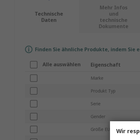
Mehr Infos
Technische
und
Daten
technische
Dokumente
Finden Sie ähnliche Produkte, indem Sie 
Alle auswählen
Eigenschaft
Marke
Produkt Typ
Serie
Gender
Größe EU
Wir resp