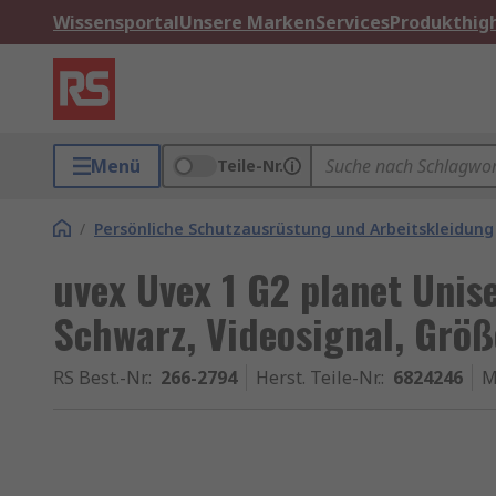
Wissensportal
Unsere Marken
Services
Produkthigh
Menü
Teile-Nr.
/
Persönliche Schutzausrüstung und Arbeitskleidung
uvex Uvex 1 G2 planet Unis
Schwarz, Videosignal, Größ
RS Best.-Nr.
:
266-2794
Herst. Teile-Nr.
:
6824246
M