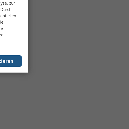
yse, zur
 Durch
entiellen
ie
le
re
tieren