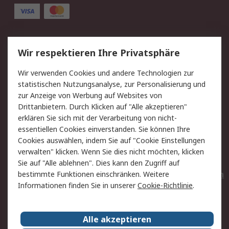
Service
Wir respektieren Ihre Privatsphäre
Value Added Services
Lieferlösungen
Wir verwenden Cookies und andere Technologien zur
Rücksendungen
Kontakt
statistischen Nutzungsanalyse, zur Personalisierung und
Hilfe
Privatkunden
zur Anzeige von Werbung auf Websites von
Drittanbietern. Durch Klicken auf "Alle akzeptieren"
Rechtliches
erklären Sie sich mit der Verarbeitung von nicht-
essentiellen Cookies einverstanden. Sie können Ihre
AGB
Datenschutz
Cookies auswählen, indem Sie auf "Cookie Einstellungen
Cookie-Richtlinie
Zahlungsbedingungen
verwalten" klicken. Wenn Sie dies nicht möchten, klicken
Copyright/Impressum
Entsorgung
Sie auf "Alle ablehnen". Dies kann den Zugriff auf
Elektrogeräte/Batterien
bestimmte Funktionen einschränken. Weitere
Informationen finden Sie in unserer
Cookie-Richtlinie
.
Über RS
Alle akzeptieren
Unternehmen
RS weltweit