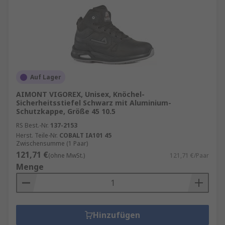
Wie werden Sicherheitsschuhe eingestuft?
EN-Normen sind der einfachste und schnellste
Weg, um sicherzustellen, dass Ihre ausgewählten
Sicherheitsschuhe die geforderten
Arbeitsarbeitsstandards erfüllen. Weitere
Informationen finden Sie in unserem
Leitfaden
Auf Lager
zu Sicherheitsschuhen
.
AIMONT VIGOREX, Unisex, Knöchel-
Sicherheitsstiefel Schwarz mit Aluminium-
Schutzkappe, Größe 45 10.5
RS Best.-Nr.
137-2153
Herst. Teile-Nr.
COBALT IA101 45
Zwischensumme (1 Paar)
121,71 €
(ohne MwSt.)
121,71 €/Paar
Menge
Hinzufügen