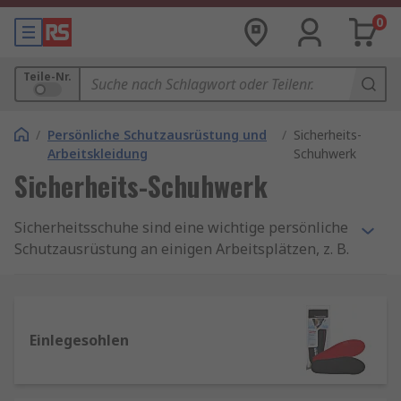
0
Teile-Nr.
/
Persönliche Schutzausrüstung und
/
Sicherheits-
Arbeitskleidung
Schuhwerk
Sicherheits-Schuhwerk
Sicherheitsschuhe sind eine wichtige persönliche
Schutzausrüstung an einigen Arbeitsplätzen, z. B.
auf Baustellen, in Lagern, Fabriken und Küchen.
Sie schützen Ihre Füße und verhindern
Verletzungen durch herabfallende Gegenstände
oder Quetschen, und sie können den ganzen
Einlegesohlen
Arbeitstag über getragen werden.
Schutzarten