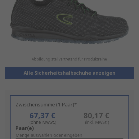
Abbildung stellvertretend für Produktreihe
Alle Sicherheitshalbschuhe anzeigen
Zwischensumme (1 Paar)*
67,37 €
80,17 €
(ohne MwSt.)
(inkl. MwSt.)
Add
Paar(e)
to
Menge auswählen oder eingeben