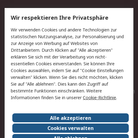
Service
Wir respektieren Ihre Privatsphäre
Value Added Services
Lieferlösungen
Wir verwenden Cookies und andere Technologien zur
Rücksendungen
Kontakt
statistischen Nutzungsanalyse, zur Personalisierung und
Hilfe
Privatkunden
zur Anzeige von Werbung auf Websites von
Drittanbietern. Durch Klicken auf "Alle akzeptieren"
Rechtliches
erklären Sie sich mit der Verarbeitung von nicht-
essentiellen Cookies einverstanden. Sie können Ihre
AGB
Datenschutz
Cookies auswählen, indem Sie auf "Cookie Einstellungen
Cookie-Richtlinie
Zahlungsbedingungen
verwalten" klicken. Wenn Sie dies nicht möchten, klicken
Copyright/Impressum
Entsorgung
Sie auf "Alle ablehnen". Dies kann den Zugriff auf
Elektrogeräte/Batterien
bestimmte Funktionen einschränken. Weitere
Informationen finden Sie in unserer
Cookie-Richtlinie
.
Über RS
Alle akzeptieren
Unternehmen
RS weltweit
Karriere bei RS
Nachhaltigkeit
Cookies verwalten
Qualität/Umwelt/Zertifikate
Presse-Center