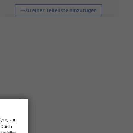
Zu einer Teileliste hinzufügen
yse, zur
 Durch
entiellen