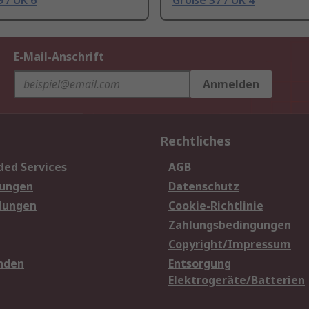
 / UK 6
Größe 37 / UK 4
E-Mail-Anschrift
Anmelden
Rechtliches
ded Services
AGB
sungen
Datenschutz
dungen
Cookie-Richtlinie
Zahlungsbedingungen
Copyright/Impressum
nden
Entsorgung
Elektrogeräte/Batterien