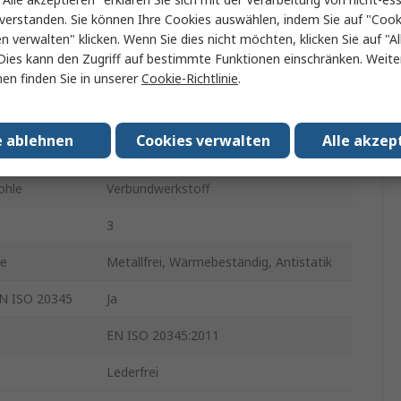
35
verstanden. Sie können Ihre Cookies auswählen, indem Sie auf "Cook
en verwalten" klicken. Wenn Sie dies nicht möchten, klicken Sie auf "Al
2
Dies kann den Zugriff auf bestimmte Funktionen einschränken. Weite
en finden Sie in unserer
Cookie-Richtlinie
.
Blau
Videosignal
e ablehnen
Cookies verwalten
Alle akzep
29
ohle
Verbundwerkstoff
3
le
Metallfrei, Wärmebeständig, Antistatik
EN ISO 20345
Ja
EN ISO 20345:2011
Lederfrei