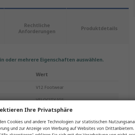
Rechtliche
Produktdetails
Anforderungen
ein oder mehrere Eigenschaften auswählen.
Wert
V12 Footwear
VELOCITY IGS
ektieren Ihre Privatsphäre
Sicherheitstrainer
en Cookies und andere Technologien zur statistischen Nutzungsanal
Damen
erung und zur Anzeige von Werbung auf Websites von Drittanbietern.
"Alle akzeptieren" erklären Sie sich mit der Verarbeitung von nicht-ess