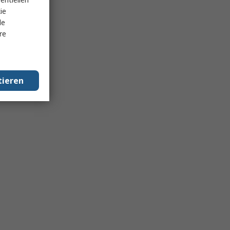
ie
le
re
tieren