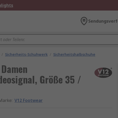
lights
Sendungsverf
/
Sicherheits-Schuhwerk
/
Sicherheitshalbschuhe
S Damen
deosignal, Größe 35 /
Marke
:
V12 Footwear