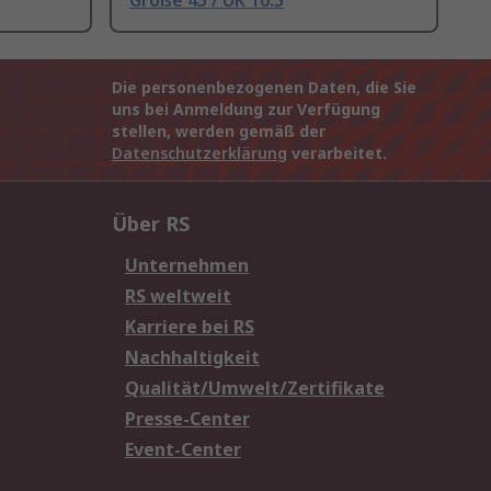
Größe 45 / UK 10.5
Die personenbezogenen Daten, die Sie
uns bei Anmeldung zur Verfügung
stellen, werden gemäß der
Datenschutzerklärung
verarbeitet.
Über RS
Unternehmen
RS weltweit
Karriere bei RS
Nachhaltigkeit
Qualität/Umwelt/Zertifikate
Presse-Center
Event-Center