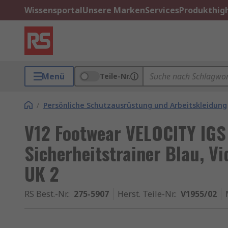
Wissensportal
Unsere Marken
Services
Produkthigh
Menü
Teile-Nr.
/
Persönliche Schutzausrüstung und Arbeitskleidung
V12 Footwear VELOCITY IG
Sicherheitstrainer Blau, Vi
UK 2
RS Best.-Nr.
:
275-5907
Herst. Teile-Nr.
:
V1955/02