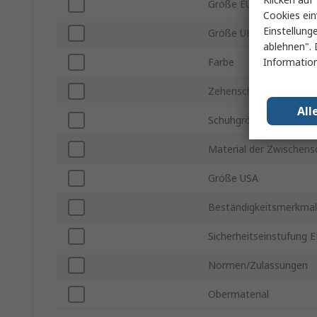
Größe EU
Cookies ein
Einstellung
Größe UK
ablehnen". 
Information
Farbe
Zehenschutzkappe Typ
All
Schuhgröße JP/CN
Material der Zwischens
Größe USA
Beständigkeitsmerkma
Sicherheitseinstufung 
Normen/Zulassungen
Obermaterial