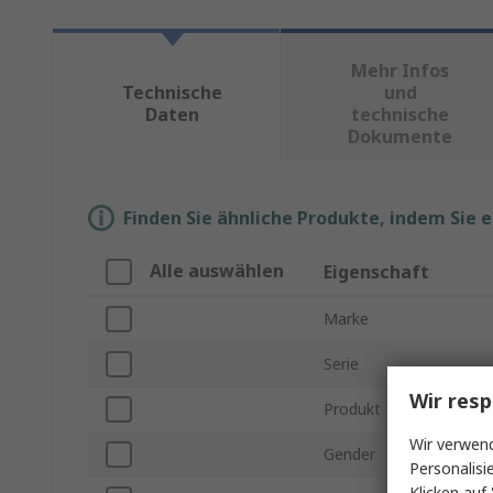
Mehr Infos
Technische
und
Daten
technische
Dokumente
Finden Sie ähnliche Produkte, indem Sie 
Alle auswählen
Eigenschaft
Marke
Serie
Wir resp
Produkt Typ
Wir verwend
Gender
Personalisi
Klicken auf 