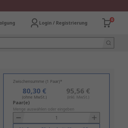
0
olgung
Login / Registrierung
Zwischensumme (1 Paar)*
80,30 €
95,56 €
(ohne MwSt.)
(inkl. MwSt.)
Add
Paar(e)
to
Menge auswählen oder eingeben
Basket