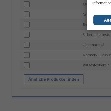
Information
Material der Zwi
Größe USA
All
Beständigkeitsm
Sicherheitseinst
Obermaterial
Normen/Zulassu
Rutschfestigkeit
Ähnliche Produkte finden