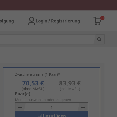
0
olgung
Login / Registrierung
Zwischensumme (1 Paar)*
70,53 €
83,93 €
(ohne MwSt.)
(inkl. MwSt.)
Add
Paar(e)
to
Menge auswählen oder eingeben
Basket
Hinzufügen