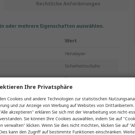
Rechtliche Anforderungen
ein oder mehrere Eigenschaften auswählen.
Wert
Himalayan
Sicherheitsschuhe
Damen
ektieren Ihre Privatsphäre
5
en Cookies und andere Technologien zur statistischen Nutzungsanal
Schwarz
erung und zur Anzeige von Werbung auf Websites von Drittanbietern.
"Alle akzeptieren" erklären Sie sich mit der Verarbeitung von nicht-ess
e Typ
Stahl
verstanden. Sie können Ihre Cookies auswählen, indem Sie auf "Cook
en verwalten" klicken. Wenn Sie dies nicht möchten, klicken Sie auf "Al
Schnüren
Dies kann den Zugriff auf bestimmte Funktionen einschränken. Weite