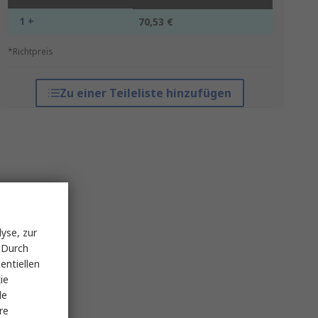
1 +
70,53 €
*Richtpreis
Zu einer Teileliste hinzufügen
yse, zur
 Durch
entiellen
ie
le
re