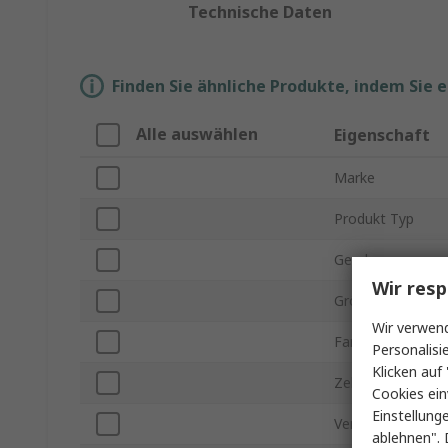
Technische Daten
Finden Sie ähnliche Produkte, indem Sie 
Alle auswählen
Eigenschaft
Marke
Produkt Typ
Gender
Wir resp
Größe UK
Wir verwend
Farbe
Personalisi
Klicken auf 
Zehenschutzkapp
Cookies ein
Einstellung
Verschlusstyp
ablehnen". 