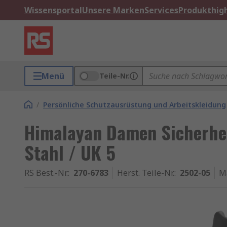
Wissensportal
Unsere Marken
Services
Produkthigh
Menü
Teile-Nr.
/
Persönliche Schutzausrüstung und Arbeitskleidung
Himalayan Damen Sicherhe
Stahl / UK 5
RS Best.-Nr.
:
270-6783
Herst. Teile-Nr.
:
2502-05
M